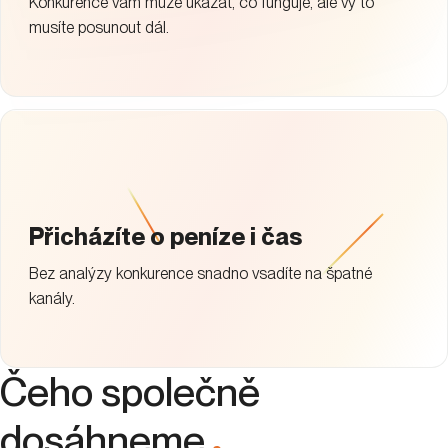
Konkurence vám může ukázat, co funguje, ale vy to
musíte posunout dál.
Přicházíte o peníze i čas
Bez analýzy konkurence snadno vsadíte na špatné
kanály.
Čeho společně
dosáhneme