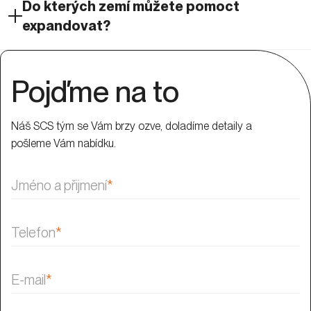
Do kterých zemí můžete pomoct
expandovat?
Pojďme na to
Náš SCS tým se Vám brzy ozve, doladíme detaily a
pošleme Vám nabídku.
Jméno a přijmení
*
Telefon
*
E-mail
*