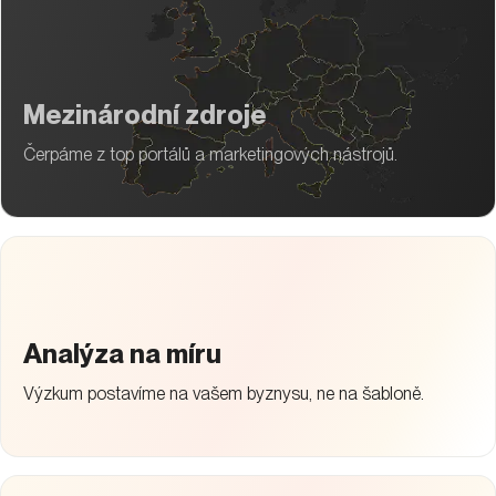
Mezinárodní zdroje
Čerpáme z top portálů a marketingových nástrojů.
Analýza na míru
Výzkum postavíme na vašem byznysu, ne na šabloně.