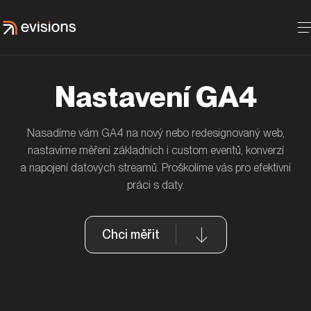
Nastavení GA4
Nasadíme vám GA4 na nový nebo redesignovaný web,
Jak jsme s ČSOB Pojišťovnou zvýšili
nastavíme měření základních i custom eventů, konverzí
návštěvnost blogu díky featured snippets
a napojení datových streamů. Proškolíme vás pro efektivní
ČSOB
práci s daty.
Chci měřit