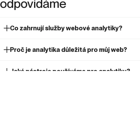
odpovídáme
Co zahrnují služby webové analytiky?
Proč je analytika důležitá pro můj web?
Jaké nástroje používáme pro analytiku?
Jak zajistit správný sběr dat na webu?
Co je datová architektura a proč je
důležitá?