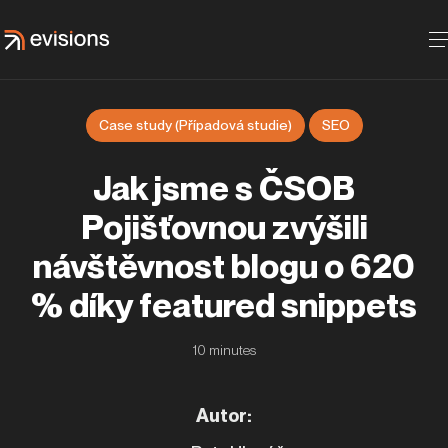
Case study (Případová studie)
SEO
Jak jsme s ČSOB
Pojišťovnou zvýšili
návštěvnost blogu o 620
% díky featured snippets
10
minutes
Autor
: