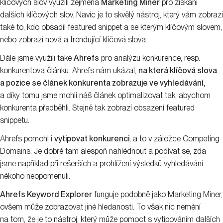
klíčových slov využili zejména
Marketing Miner
pro získání
dalších klíčových slov. Navíc je to skvělý nástroj, který vám zobrazí
také to, kdo obsadil featured snippet a se kterým klíčovým slovem,
nebo zobrazí nová a trendující klíčová slova.
Dále jsme využili také
Ahrefs
pro analýzu konkurence, resp.
konkurentova článku. Ahrefs nám ukázal,
na která klíčová slova
a pozice se článek konkurenta zobrazuje ve vyhledávání,
a díky tomu jsme mohli náš článek optimalizovat tak, abychom
konkurenta předběhli. Stejně tak zobrazí obsazení featured
snippetu.
Ahrefs pomohl i
vytipovat konkurenci
, a to v záložce Competing
Domains. Je dobré tam alespoň nahlédnout a podívat se, zda
jsme například při rešerších a prohlížení výsledků vyhledávání
někoho neopomenuli.
Ahrefs Keyword Explorer
funguje podobně jako Marketing Miner,
ovšem může zobrazovat jiné hledanosti. To však nic nemění
na tom, že je to nástroj, který může pomoct s vytipováním dalších