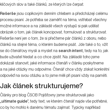
klíčových slov a také článků, ze kterých lze čerpat.
Rešerše
jsou copíkovým denním chlebem a předcházejí celému
procesu psaní. Je potřeba se zaměřit na téma, vstřebat všechny
možné informace a na základě všech výstupů si pak udělat
obrázek o tom, jak článek koncipovat, formulovat a strukturovat.
Rešerše není jen o tom, že si přečteme pár článků z oboru, nebo
článků na stejné téma, o kterém budeme psát.. Jde také o to, vžít
se do čtenářovy mysli a myslet na
search intent,
tedy na to, jak
bude uživatel hledat a co chce zjistit. Na základě toho jsme
dokázali stanovit, jaké informace čtenáři v článku poskytneme
a na jaké otázky mu odpovíme. Čtenář chce vždy získat konkrétní
odpověď na svou otázku a to jsme měli při psaní vždy na paměti.
Jak článek strukturujeme?
Články pro blog ČSOB Pojišťovny jsme strukturovali jako
„ultimate guide“,
tedy text, ve kterém čtenář najde vše potřebné,
co by ho mohlo k danému tématu zajímat. Typicky například