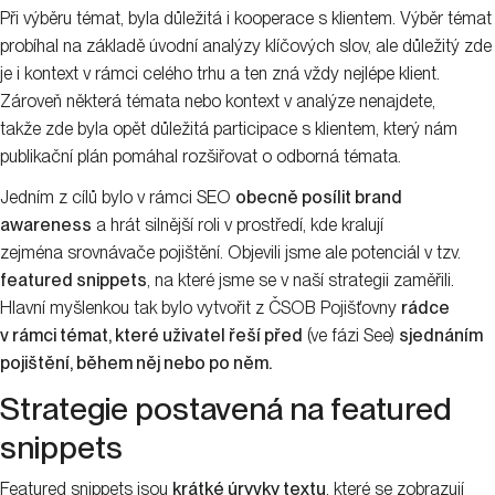
Při výběru témat, byla důležitá i kooperace s klientem. Výběr témat
probíhal na základě úvodní analýzy klíčových slov, ale důležitý zde
je i kontext v rámci celého trhu a ten zná vždy nejlépe klient.
Zároveň některá témata nebo kontext v analýze nenajdete,
takže zde byla opět důležitá participace s klientem, který nám
publikační plán pomáhal rozšiřovat o odborná témata.
Jedním z cílů bylo v rámci SEO
obecně posílit brand
awareness
a hrát silnější roli v prostředí, kde kralují
zejména srovnávače pojištění. Objevili jsme ale potenciál v tzv.
featured snippets
, na které jsme se v naší strategii zaměřili.
Hlavní myšlenkou tak bylo vytvořit z ČSOB Pojišťovny
rádce
v rámci témat, které uživatel řeší před
(ve fázi See)
sjednáním
pojištění, během něj nebo po něm.
Strategie postavená na featured
snippets
Featured snippets jsou
krátké úryvky textu
, které se zobrazují