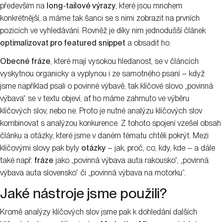
především na
long-tailové výrazy
, které jsou mnohem
konkrétnější, a máme tak šanci se s nimi zobrazit na prvních
pozicích ve vyhledávání. Rovněž je díky nim jednodušší článek
optimalizovat pro featured snippet
a obsadit ho.
Obecné fráze
, které mají vysokou hledanost, se v článcích
vyskytnou organicky a vyplynou i ze samotného psaní – když
jsme například psali o povinné výbavě, tak klíčové slovo „povinná
výbava“ se v textu objeví, ať ho máme zahrnuto ve výběru
klíčových slov, nebo ne. Proto je nutné analýzu klíčových slov
kombinovat s analýzou konkurence. Z tohoto spojení vzešel obsah
článku a otázky, které jsme v daném tématu chtěli pokrýt. Mezi
klíčovými slovy pak byly
otázky
– jak, proč, co, kdy, kde – a dále
také např.
fráze
jako „povinná výbava auta rakousko“, „povinná
výbava auta slovensko“ či „povinná výbava na motorku“.
Jaké nástroje jsme použili?
Kromě analýzy klíčových slov jsme pak k dohledání dalších