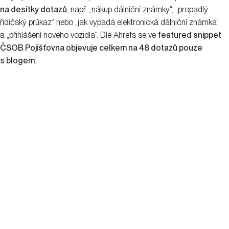
na desítky dotazů
, např. „nákup dálniční známky“, „propadlý
řidičský průkaz“ nebo „jak vypadá elektronická dálniční známka“
a „přihlášení nového vozidla“. Dle Ahrefs se ve
featured snippet
ČSOB Pojišťovna objevuje celkem na 48 dotazů pouze
s blogem
.
V jakých nástrojích featured