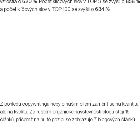
vzrostla o
620 %
. Počet klíčových slov v TOP 3 se zvýšil o
858 %
a počet klíčových slov v TOP 100 se zvýšil o
634 %
.
Z pohledu copywritingu nebylo naším cílem zaměřit se na kvantitu,
ale na kvalitu. Za růstem organické návštěvnosti blogu stojí 15
článků, přičemž na nulté pozici se zobrazuje 7 blogových článků.