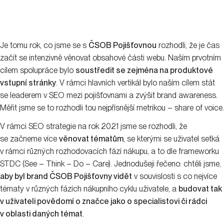
Je tomu rok, co jsme se s
ČSOB Pojišťovnou
rozhodli, že je čas
začít se intenzivně věnovat obsahové části webu. Naším prvotním
cílem spolupráce bylo
soustředit se zejména na produktové
vstupní stránky
. V rámci hlavních vertikál bylo naším cílem stát
se leaderem v SEO mezi pojišťovnami a zvýšit brand awareness.
Měřit jsme se to rozhodli tou nejpřísnější metrikou – share of voice.
V rámci SEO strategie na rok 2021 jsme se rozhodli, že
se začneme více
věnovat tématům
, se kterými se uživatel setká
v rámci různých rozhodovacích fází nákupu, a to dle frameworku
STDC (See – Think – Do – Care). Jednodušeji řečeno: chtěli jsme,
aby byl brand ČSOB Pojišťovny vidět
v souvislosti s co nejvíce
tématy v různých fázích nákupního cyklu uživatele, a
budovat tak
v uživateli povědomí o značce jako o specialistovi či rádci
v oblasti daných témat
.