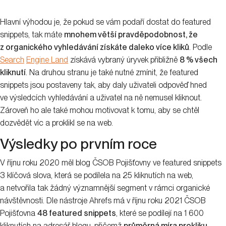
Hlavní výhodou je, že pokud se vám podaří dostat do featured
snippets, tak máte
mnohem větší pravděpodobnost, že
z organického vyhledávání získáte daleko více kliků
. Podle
Search
Engine Land
získává vybraný úryvek přibližně
8 % všech
kliknutí
. Na druhou stranu je také nutné zmínit, že featured
snippets jsou postaveny tak, aby daly uživateli odpověď hned
ve výsledcích vyhledávání a uživatel na ně nemusel kliknout.
Zároveň ho ale také mohou motivovat k tomu, aby se chtěl
dozvědět víc a proklikl se na web.
Výsledky po prvním roce
V říjnu roku 2020 měl blog ČSOB Pojišťovny ve featured snippets
3 klíčová slova, která se podílela na 25 kliknutích na web,
a netvořila tak žádný významnější segment v rámci organické
návštěvnosti. Dle nástroje Ahrefs má v říjnu roku 2021 ČSOB
Pojišťovna
48 featured snippets
, které se podílejí na 1 600
kliknutích na adresář blogu, přičemž
průměrná míra prokliku