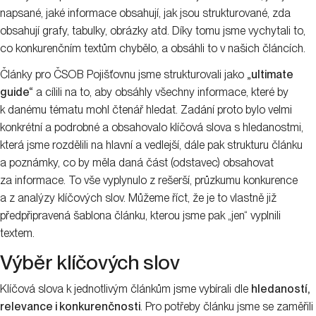
napsané, jaké informace obsahují, jak jsou strukturované, zda
obsahují grafy, tabulky, obrázky atd. Díky tomu jsme vychytali to,
co konkurenčním textům chybělo, a obsáhli to v našich článcích.
Články pro ČSOB Pojišťovnu jsme strukturovali jako
„ultimate
guide“
a cílili na to, aby obsáhly všechny informace, které by
k danému tématu mohl čtenář hledat. Zadání proto bylo velmi
konkrétní a podrobné a obsahovalo klíčová slova s hledanostmi,
která jsme rozdělili na hlavní a vedlejší, dále pak strukturu článku
a poznámky, co by měla daná část (odstavec) obsahovat
za informace. To vše vyplynulo z rešerší, průzkumu konkurence
a z analýzy klíčových slov. Můžeme říct, že je to vlastně již
předpřipravená šablona článku, kterou jsme pak „jen“ vyplnili
textem.
Výběr klíčových slov
Klíčová slova k jednotlivým článkům jsme vybírali dle
hledaností,
relevance i konkurenčnosti
. Pro potřeby článku jsme se zaměřili