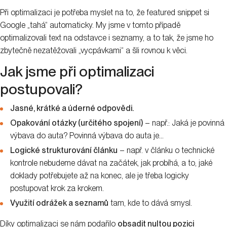
Při optimalizaci je potřeba myslet na to, že featured snippet si
Google „tahá“ automaticky. My jsme v tomto případě
optimalizovali text na odstavce i seznamy, a to tak, že jsme ho
zbytečně nezatěžovali „vycpávkami“ a šli rovnou k věci.
Jak jsme při optimalizaci
postupovali?
Jasné, krátké a úderné odpovědi.
Opakování otázky (určitého spojení)
– např.: Jaká je povinná
výbava do auta? Povinná výbava do auta je…
Logické strukturování článku
– např. v článku o technické
kontrole nebudeme dávat na začátek, jak probíhá, a to, jaké
doklady potřebujete až na konec, ale je třeba logicky
postupovat krok za krokem.
Využití odrážek a seznamů
tam, kde to dává smysl.
Díky optimalizaci se nám podařilo
obsadit nultou pozici