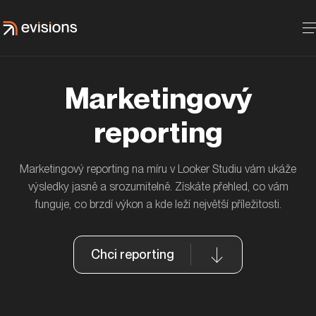
Marketingový
reporting
Jak jsme s ČSOB Pojišťovnou zvýšili
Marketingový reporting na míru v Looker Studiu vám ukáže
návštěvnost blogu díky featured snippets
výsledky jasně a srozumitelně. Získáte přehled, co vám
ČSOB
funguje, co brzdí výkon a kde leží největší příležitosti.
Chci reporting