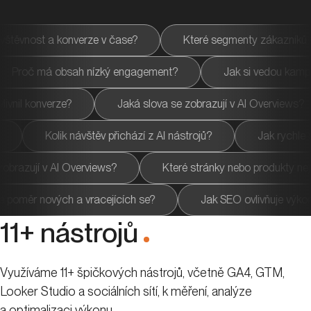
v čase?
Které segmenty zákazníků nejlépe konvertují?
í z AI nástrojů?
Proč má obsah nízký engagement?
Jaká slova se zobrazují v AI Overviews?
Jaký vliv mají
nejvíce leadů a nákupů?
Kolik návštěv přichází z AI nástrojů
ws?
Které stránky nebo produkty nejvíc vydělávají?
košíku?
Jaký je poměr nových a vracejících se?
J
11+ nástrojů
.
Využíváme 11+ špičkových nástrojů, včetně GA4, GTM,
Looker Studio a sociálních sítí, k měření, analýze
a optimalizaci výkonu.