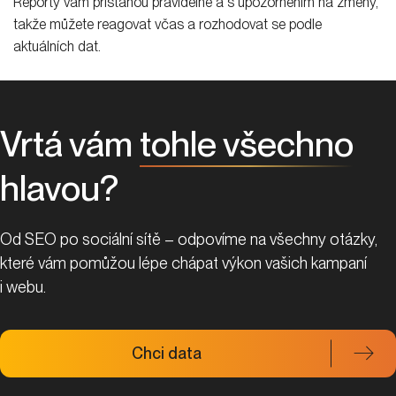
Reporty vám přistanou pravidelně a s upozorněním na změny,
takže můžete reagovat včas a rozhodovat se podle
aktuálních dat.
Vrtá vám
tohle všechno
hlavou?
Od SEO po sociální sítě – odpovíme na všechny otázky,
které vám pomůžou lépe chápat výkon vašich kampaní
i webu.
Chci data