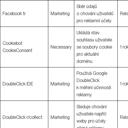
Sběr údajů
Facebook tr
Marketing
o chování uživatelů
Rel
pro reklamní účely.
Ukládá stav
souhlasu uživatele
Cookiebot
Necessary
se soubory cookie
1 ro
CookieConsent
pro aktuální
doménu.
Používá Google
DoubleClick
DoubleClick IDE
Marketing
1 ro
k měření účinnosti
reklamy.
Sleduje chování
uživatele napříč
DoubleClick r/collect
Marketing
Rel
weby pro účely