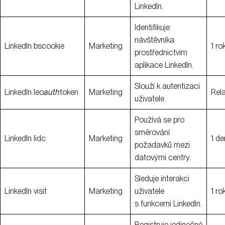
LinkedIn.
Identifikuje
návštěvníka
LinkedIn bscookie
Marketing
1 ro
prostřednictvím
aplikace LinkedIn.
Slouží k autentizaci
LinkedIn leo
auth
token
Marketing
Rel
uživatele.
Používá se pro
směrování
LinkedIn lidc
Marketing
1 de
požadavků mezi
datovými centry.
Sleduje interakci
LinkedIn visit
Marketing
uživatele
1 ro
s funkcemi LinkedIn.
Registruje jedinečné