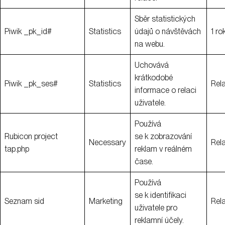
Sběr statistických
Piwik _pk_id#
Statistics
údajů o návštěvách
1 ro
na webu.
Uchovává
krátkodobé
Piwik _pk_ses#
Statistics
Rel
informace o relaci
uživatele.
Používá
Rubicon project
se k zobrazování
Necessary
Rel
tap.php
reklam v reálném
čase.
Používá
se k identifikaci
Seznam sid
Marketing
Rel
uživatele pro
reklamní účely.