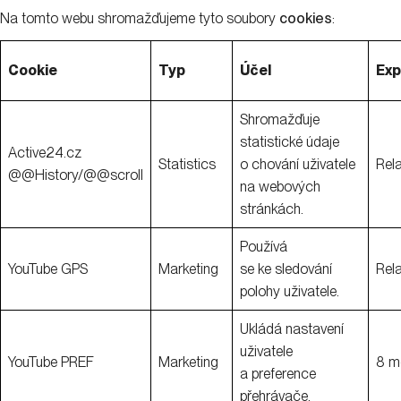
Na tomto webu shromažďujeme tyto soubory
cookies
:
Cookie
Typ
Účel
Exp
Shromažďuje
statistické údaje
Active24.cz
Statistics
o chování uživatele
Rel
@@History/@@scroll
na webových
stránkách.
Používá
YouTube GPS
Marketing
se ke sledování
Rel
polohy uživatele.
Ukládá nastavení
uživatele
YouTube PREF
Marketing
8 m
a preference
přehrávače.