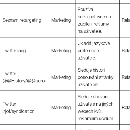
Používá
se k opětovnému
Seznam retargeting
Marketing
Rel
zacílení reklamy
na uživatele.
Ukládá jazykové
Twitter lang
Marketing
preference
Rel
uživatele.
Sleduje historii
Twitter
Marketing
posouvání stránky
Rel
@@History/@@scroll
uživatelem.
Sleduje chování
Twitter
uživatele na jiných
Marketing
Rel
i/jot/syndication
webech kvůli
reklamním účelům.