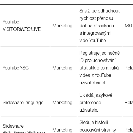
Snaží se odhadnout
rychlost přenosu
YouTube
Marketing
dat na stránkách
180 
VISITOR
INFO1
LIVE
s integrovanými
videi YouTube.
Registruje jedinečné
ID pro uchovávání
YouTube YSC
Marketing
statistik o tom, jaká
Rel
videa z YouTube
uživatel viděl.
Ukládá jazykové
Slideshare language
Marketing
preference
Rel
uživatele.
Sleduje historii
Slideshare
Marketing
posouvání stránky
Rel