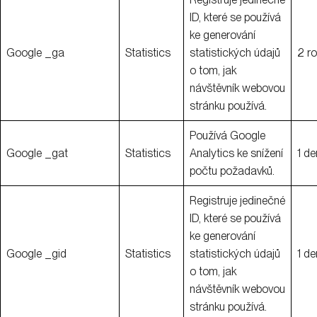
ID, které se používá
ke generování
Google _ga
Statistics
statistických údajů
2 r
o tom, jak
návštěvník webovou
stránku používá.
Používá Google
Google _gat
Statistics
Analytics ke snížení
1 de
počtu požadavků.
Registruje jedinečné
ID, které se používá
ke generování
Google _gid
Statistics
statistických údajů
1 de
o tom, jak
návštěvník webovou
stránku používá.