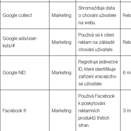
Shromažďuje data
Google collect
Marketing
o chování uživatele
Rel
na webu.
Používá se k cílení
Google ads/user-
Marketing
reklam na základě
Rel
lists/#
chování uživatele.
Registruje jedinečné
ID, které identifikuje
Google NID
Marketing
6 m
zařízení vracejícího
se uživatele.
Používá Facebook
k poskytování
Facebook fr
Marketing
reklamních
3 m
produktů třetích
stran.