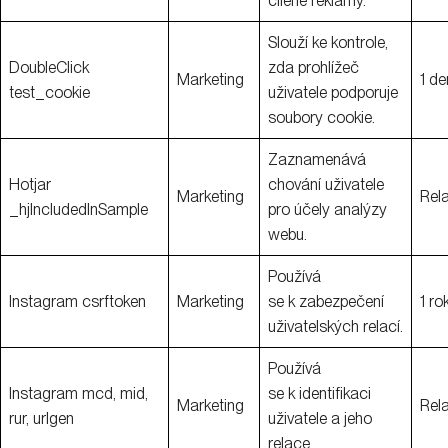
cílené reklamy.
Slouží ke kontrole,
DoubleClick
zda prohlížeč
Marketing
1 de
test_cookie
uživatele podporuje
soubory cookie.
Zaznamenává
Hotjar
chování uživatele
Marketing
Rel
_hjIncludedInSample
pro účely analýzy
webu.
Používá
Instagram csrftoken
Marketing
se k zabezpečení
1 ro
uživatelských relací.
Používá
Instagram mcd, mid,
se k identifikaci
Marketing
Rel
rur, urlgen
uživatele a jeho
relace.