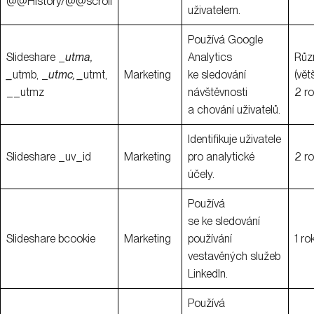
@@History/@@scroll
uživatelem.
Používá Google
Slideshare _
utma,
Analytics
Růz
_
utmb, _
utmc, _
utmt,
Marketing
ke sledování
(vět
__utmz
návštěvnosti
2 ro
a chování uživatelů.
Identifikuje uživatele
Slideshare _uv_id
Marketing
pro analytické
2 r
účely.
Používá
se ke sledování
Slideshare bcookie
Marketing
používání
1 ro
vestavěných služeb
LinkedIn.
Používá