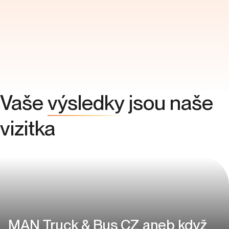
Vaše
výsledky
jsou naše
vizitka
MAN Truck & Bus CZ aneb když