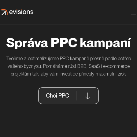
Správa PPC kampaní
Za 9 měsíců zvýšení tržeb na téměř 150 % díky
Odvaha a kreativita přinesla klientovi MASO-
MAN Truck & Bus CZ aneb když fanoušci na
Tvoříme a optimalizujeme PPC kampaně přesně podle potřeb
PPC
PROFIT výsledky, hit na SoMe
Facebooku tvoří obsah
vašeho byznysu. Pomáháme růst B2B, SaaS i e‑commerce
Nefertitis
Masoprofit.cz
MAN Truck & Bus Czech Republic
projektům tak, aby vám investice přinesly maximální zisk.
Chci PPC