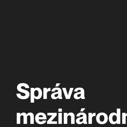
Správa
mezinárod