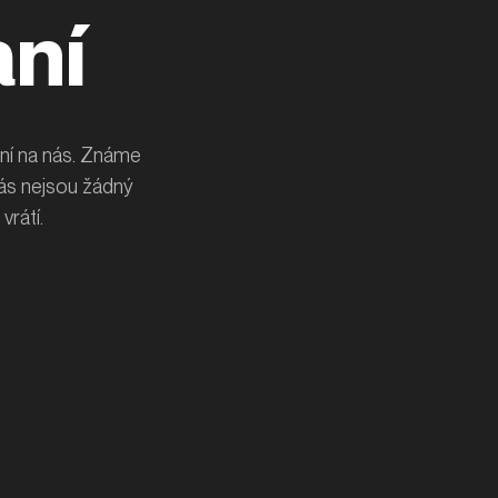
ní
ní na nás. Známe
nás nejsou žádný
vrátí.