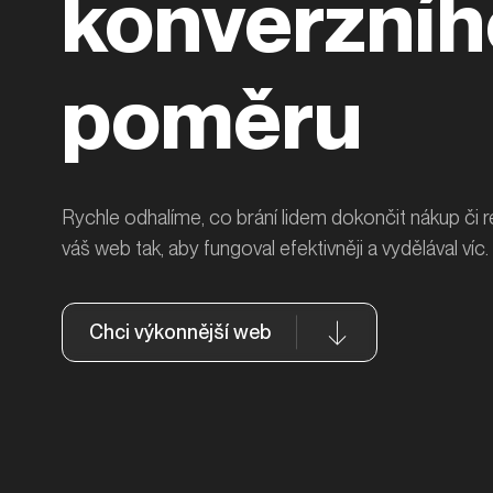
konverzníh
poměru
Rychle odhalíme, co brání lidem dokončit nákup či r
váš web tak, aby fungoval efektivněji a vydělával víc.
Chci výkonnější web