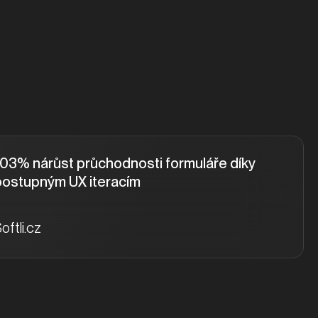
103% nárůst průchodnosti formuláře díky
Zachycení odchodů z formuláře díky exit
postupným UX iteracím
intent pop-upům
oftli.cz
DAS.cz