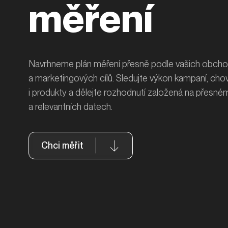
měření
Navrhneme plán měření přesně podle vašich obcho
a marketingových cílů. Sledujte výkon kampaní, chov
i produkty a dělejte rozhodnutí založená na přesné
a relevantních datech.
Chci měřit