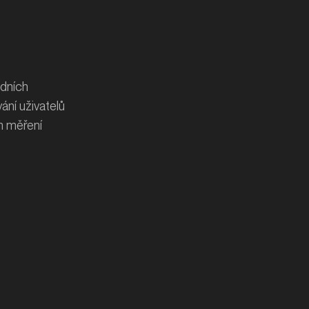
dních
ání uživatelů
m měření