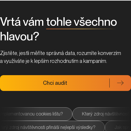
Vrtá vám
tohle všechno
hlavou?
Zjistěte, jestli měříte správná data, rozumíte konverzím
a využíváte je k lepším rozhodnutím a kampaním.
Chci audit
cookies lištu?
Který zdroj návštěvnosti přináší nejlepší 
atele?
Který zdroj návštěvnosti přináší nejlepší výsledky?