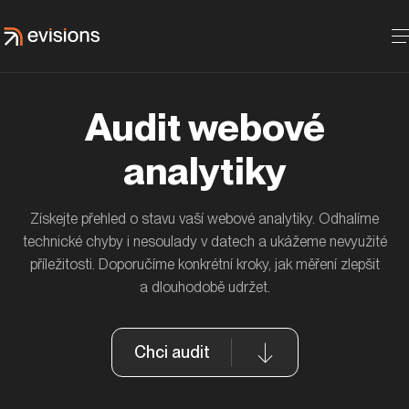
Audit webové
analytiky
Získejte přehled o stavu vaší webové analytiky. Odhalíme
Jak jsme s ČSOB Pojišťovnou zvýšili
technické chyby i nesoulady v datech a ukážeme nevyužité
návštěvnost blogu díky featured snippets
příležitosti. Doporučíme konkrétní kroky, jak měření zlepšit
ČSOB
a dlouhodobě udržet.
Chci audit