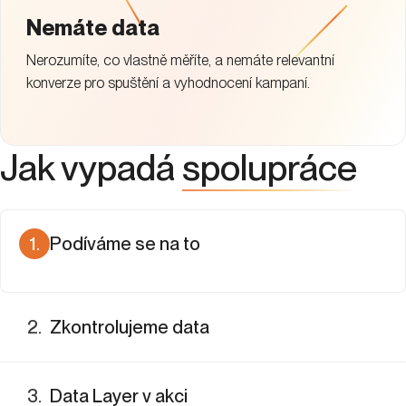
Nemáte data
Nerozumíte, co vlastně měříte, a nemáte relevantní
konverze pro spuštění a vyhodnocení kampaní.
Jak vypadá
spolupráce
1
.
Podíváme se na to
Projdeme, co váš web a kampaně aktuálně měří, a ověříme
správnost dat. Zjistíme, kde chybí sledování, které konverze
2
.
Zkontrolujeme data
fungují a které je třeba doplnit.
3
.
Data Layer v akci