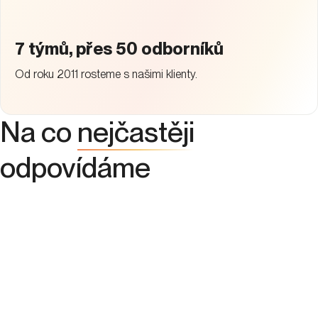
7 týmů, přes 50 odborníků
Od roku 2011 rosteme s našimi klienty.
Na co
nejčastěji
odpovídáme
Co zahrnují služby webové analytiky?
Proč je analytika důležitá pro můj web?