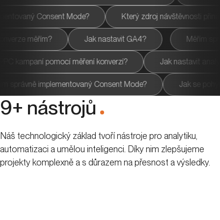
ent Mode?
Který zdroj návštěvnosti přináší nejlepší výsle
?
Jaké konverze měřím?
Jak nastavit GA4?
omocí měření konverzí?
Jak nastavit analytiku pro nový we
yer?
Mám správně implementovaný Consent Mode?
9+ nástrojů
.
Náš technologický základ tvoří nástroje pro analytiku,
automatizaci a umělou inteligenci. Díky nim zlepšujeme
projekty komplexně a s důrazem na přesnost a výsledky.