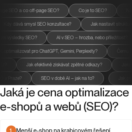
Co řeší on-page SEO a co off-page SEO?
Co je to SEO
mysl SEO konzultace?
Jak nastavit strukturu webu?
Kdy čekat první výsledky SEO?
AI v SEO – hrozba, nebo 
at pro ChatGPT, Gemini, Perplexity?
Čemu pomáhá linkbui
Kolik stojí SEO?
Jak efektivně získávat zpětné odkazy?
SEO v době AI – jak na to?
Jak psát obsah pro
Jaká je cena optimalizace
e-shopů a webů (SEO)?
1
.
Menší e-shop na krabicovém řešení