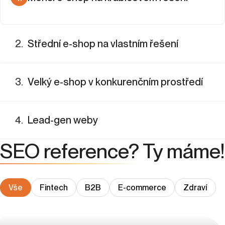
Pro menší e-shopy na běžných platformách, kde je SEO
částečně vyřešené, dává smysl jednorázová investice.
2
.
Střední e-shop na vlastním řešení
Připravíme strategické podklady, analýzu klíčových slov,
navrhneme strukturu webu a nastavíme on-page faktory.
Cena SEO: 25 000–50 000 Kč jednorázově
3
.
Velký e-shop v konkurenčním prostředí
4
.
Lead-gen weby
SEO reference?
Ty máme!
Vše
Fintech
B2B
E-commerce
Zdraví