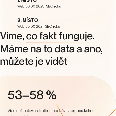
1. MÍSTO
WebTop100 2023: SEO roku
2. MÍSTO
WebTop100 2021: SEO roku
Víme,
co fakt funguje
.
Máme na to data a ano,
můžete je vidět
53–58 %
Více než polovina trafficu pochází z organického