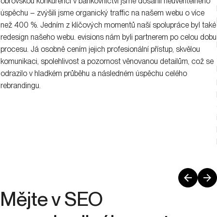
obrovskou konkurenci v bankovnictví jsme dosáhli neuvěřitelného
úspěchu – zvýšili jsme organický traffic na našem webu o více
než 400 %. Jedním z klíčových momentů naší spolupráce byl také
redesign našeho webu. evisions nám byli partnerem po celou dobu
procesu. Já osobně cením jejich profesionální přístup, skvělou
komunikaci, spolehlivost a pozornost věnovanou detailům, což se
odrazilo v hladkém průběhu a následném úspěchu celého
rebrandingu.
Mějte v SEO