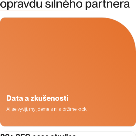
opravdu silného
partnera
Data a zkušenosti
AI se vyvíjí, my jdeme s ní a držíme krok.