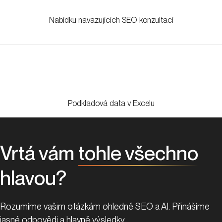
Nabídku navazujících SEO konzultací
Podkladová data v Excelu
Vrtá vám
tohle všechno
hlavou?
Rozumíme vašim otázkám ohledně SEO a AI. Přinášíme
jasné odpovědi a hlavně výsledky.