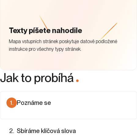
Texty píšete nahodile
Mapa vstupních stránek poskytuje datově podložené
instrukce pro všechny typy stránek.
Jak to probíhá
.
1
.
Poznáme se
Probereme vaše cíle, priority, produkty a konkurenci
a zjistíme, jaké máte dosavadní SEO výstupy.
2
.
Sbíráme klíčová slova