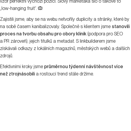
vzor perfektní výchozí pozici. Slovy markeťáka šlo o takové to
„low-hanging fruit“. 🙉
Zajistili jsme, aby se na webu netvořily duplicity a stránky, které by
na sobě časem kanibalizovaly. Společně s klientem jsme
stanovili
proces na tvorbu obsahu pro obory klinik
(podpora pro SEO
a PR zároveň), jejich titulků a metadat. S linkbuilderem jsme
získávali odkazy z lokálních magazínů, městských webů a dalších
zdrojů.
Efektivními kroky jsme
průměrnou týdenní návštěvnost více
než ztrojnásobili
a rostoucí trend stále držíme.