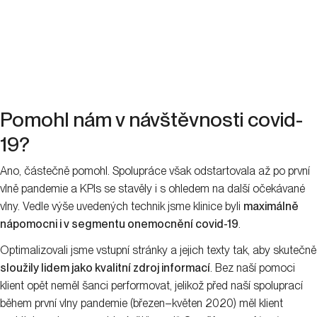
Pomohl nám v návštěvnosti covid-
19?
Ano, částečně pomohl. Spolupráce však odstartovala až po první
vlně pandemie a KPIs se stavěly i s ohledem na další očekávané
vlny. Vedle výše uvedených technik jsme klinice byli
maximálně
nápomocni i v segmentu onemocnění covid-19
.
Optimalizovali jsme vstupní stránky a jejich texty tak, aby skutečně
sloužily lidem jako kvalitní zdroj informací
. Bez naší pomoci
klient opět neměl šanci performovat, jelikož před naší spoluprací
během první vlny pandemie (březen–květen 2020) měl klient