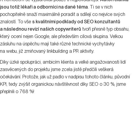
jsou totiž lékaři a odborníci na dané téma
. Ti se v nich
pochopitelně snaží maximálně poradit a sdílejí co nejvíce svých
znalostí. To vše
s kvalitními podklady od SEO konzultantů
a následnou revizí našich copywriterů
tvoří přesně typ obsahu,
který ocení nejen Google, ale především cílová skupina. Velkou
zásluhu na úspěchu mají také různé technické vychytávky
na webu, již zmiňovaný linkbuilding a PR aktivity.
Díky úzké spolupráci, ambicím klienta a velké angažovanosti lidí
zasvěcených do projektu jsme zcela jistě předčili veškerá
očekávání. Protože, jak už padlo v nadpisu tohoto článku, původní
KPI, tedy zvýšit organickou návštěvnost díky SEO o 30 %, jsme
přeplnili o 768 %!