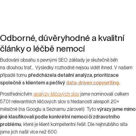
Odborné, důvěryhodné a kvalitní
články o léčbě nemocí
Budování obsahu s pevnými SEO základy je skutečně běh
na dlouhou trať… Výsledky rozhodně nejsou vidět ihned. V našem
případě tomu
předcházela detailní analýza, prioritizace
společně s klientem a pečlivý
data-driven copywriting
.
Prostřednictvím
analýzy klíčových slov
jsme nominovali celkem
5701 relevantních klíčových slov s hledaností alespoň 20+
měsíčně (na Googlu a Seznamu zároveň). Tyto
výrazy jsme mimo
jiné klasifikovali podle konkrétní nemoci či zdravotního
problému
, které je klient kompetentní řešit. Dle nejhrubšího síta
jsme jich našli více než 600.