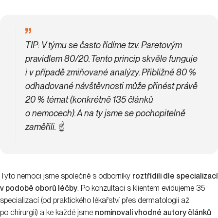
TIP:
V týmu se často řídíme tzv. Paretovým
pravidlem 80/20. Tento princip skvěle funguje
i v případě zmiňované analýzy. Přibližně 80 %
odhadované návštěvnosti může přinést právě
20 % témat (konkrétně 135 článků
o nemocech). A na ty jsme se pochopitelně
zaměřili.
☝️
Tyto nemoci jsme společně s odborníky
roztřídili dle specializací
v podobě oborů léčby
. Po konzultaci s klientem evidujeme 35
specializací (od praktického lékařství přes dermatologii až
po chirurgii) a ke každé jsme
nominovali vhodné autory článků