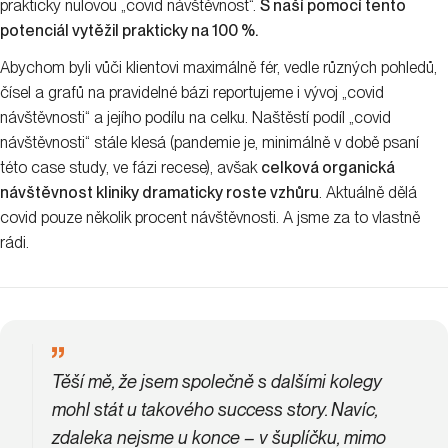
prakticky nulovou „covid návštěvnost“.
S naší pomocí tento
potenciál vytěžil prakticky na 100 %.
Abychom byli vůči klientovi maximálně fér, vedle různých pohledů,
čísel a grafů na pravidelné bázi reportujeme i vývoj „covid
návštěvnosti“ a jejího podílu na celku. Naštěstí podíl „covid
návštěvnosti“ stále klesá (pandemie je, minimálně v době psaní
této case study, ve fázi recese), avšak
celková organická
návštěvnost kliniky dramaticky roste vzhůru
. Aktuálně dělá
covid pouze několik procent návštěvnosti. A jsme za to vlastně
rádi.
Těší mě, že jsem společně s dalšími kolegy
mohl stát u takového success story.
Navíc,
zdaleka nejsme u konce
– v šuplíčku, mimo