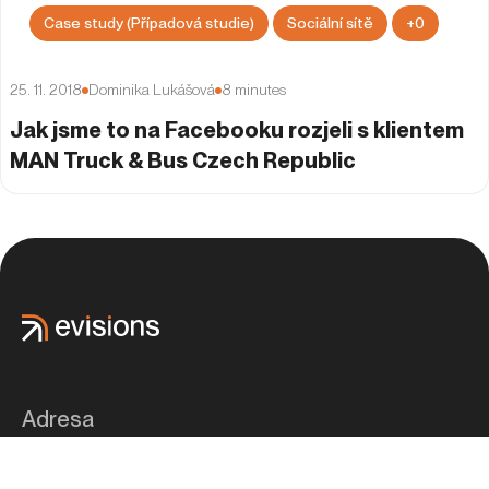
Case study (Případová studie)
Sociální sítě
+
0
25. 11. 2018
Dominika Lukášová
8
minutes
Jak jsme to na Facebooku rozjeli s klientem
MAN Truck & Bus Czech Republic
Adresa
eVisions Advertising s.r.o.