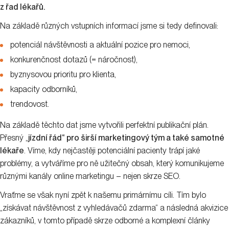
z řad lékařů.
Na základě různých vstupních informací jsme si tedy definovali:
potenciál návštěvnosti a aktuální pozice pro nemoci,
konkurenčnost dotazů (= náročnost),
byznysovou prioritu pro klienta,
kapacity odborníků,
trendovost.
Na základě těchto dat jsme vytvořili perfektní publikační plán.
Přesný „
jízdní řád“ pro širší marketingový tým a také samotné
lékaře
. Víme, kdy nejčastěji potenciální pacienty trápí jaké
problémy, a vytváříme pro ně užitečný obsah, který komunikujeme
různými kanály online marketingu – nejen skrze SEO.
Vraťme se však nyní zpět k našemu primárnímu cíli. Tím bylo
„získávat návštěvnost z vyhledávačů zdarma“ a následná akvizice
zákazníků, v tomto případě skrze odborné a komplexní články