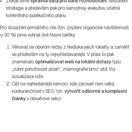
Získali jsme
správná data pro další rozhodování
, sestavení
strategie a především pak pro samotnou exekutivu včetně
konkrétního publikačního plánu.
Pro dosažení primárního cíle (tzn. zvýšení organické návštěvnosti
o 30 %) jsme vybrali dvě hlavní taktiky:
Věnovat se oborům léčby z hlediska jejich lokality a zaměřit
se především na ty nejvyhledávanější. V praxi to pak
znamenalo
optimalizovat web na lokální dotazy
typu
„zubní pohotovost plzeň“, „mamografie brno“ atd. Viz
vizualizace níže.
Cílit na nejhledanější nemoci, kde zároveň není velká
konkurenčnost v SEO, tzn.
vytvořit odborné a komplexní
články
v obsahové sekci.