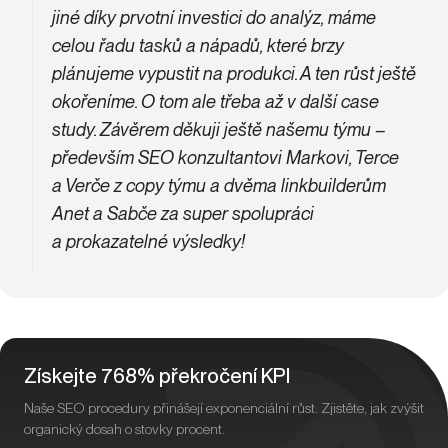
jiné díky prvotní investici do analýz, máme
celou řadu tasků a nápadů, které brzy
plánujeme vypustit na produkci. A ten růst ještě
okořeníme. O tom ale třeba až v další case
study.
Závěrem děkuji ještě našemu týmu –
především SEO konzultantovi Markovi, Terce
a Verče z copy týmu a dvěma linkbuilderům
Anet a Sabče za super spolupráci
a prokazatelné výsledky!
Získejte 768% překročení KPI
Naše SEO procedury přinášejí exponenciální růst. Zjistěte, jak zvýšit
organický dosah o stovky procent.