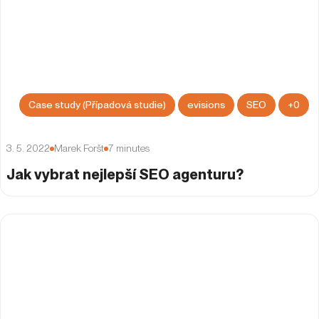
Case study (Případová studie)
evisions
SEO
+
0
3. 5. 2022
Marek Foršt
7
minutes
Jak vybrat nejlepší SEO agenturu?