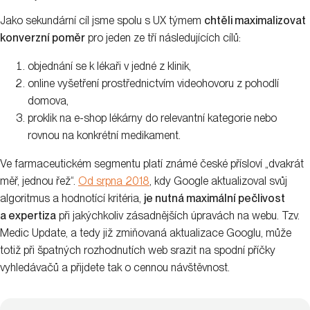
Jako sekundární cíl jsme spolu s UX týmem
chtěli maximalizovat
konverzní poměr
pro jeden ze tří následujících cílů:
objednání se k lékaři v jedné z klinik,
online vyšetření prostřednictvím videohovoru z pohodlí
domova,
proklik na e-shop lékárny do relevantní kategorie nebo
rovnou na konkrétní medikament.
Ve farmaceutickém segmentu platí známé české přísloví „dvakrát
měř, jednou řež“.
Od srpna 2018
, kdy Google aktualizoval svůj
algoritmus a hodnotící kritéria,
je nutná maximální pečlivost
a expertiza
při jakýchkoliv zásadnějších úpravách na webu. Tzv.
Medic Update, a tedy již zmiňovaná aktualizace Googlu, může
totiž při špatných rozhodnutích web srazit na spodní příčky
vyhledávačů a přijdete tak o cennou návštěvnost.