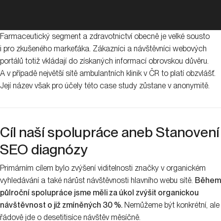
Farmaceutický segment a zdravotnictví obecně je velké sousto
i pro zkušeného markeťáka. Zákazníci a návštěvníci webových
portálů totiž vkládají do získaných informací obrovskou důvěru.
A v případě největší sítě ambulantních klinik v ČR to platí obzvlášť.
Její název však pro účely této case study zůstane v anonymitě.
Cíl naší spolupráce aneb Stanovení
SEO diagnózy
Primárním cílem bylo zvýšení viditelnosti značky v organickém
vyhledávání a také nárůst návštěvnosti hlavního webu sítě.
Během
půlroční spolupráce jsme měli za úkol zvýšit organickou
návštěvnost o již zmíněných 30 %.
Nemůžeme být konkrétní, ale
řádově jde o desetitisíce návštěv měsíčně.