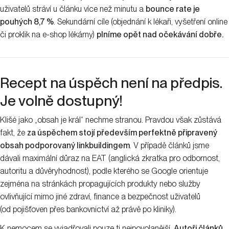
uživatelů stráví u článku více než minutu a
bounce rate je
pouhých 8,7 %
. Sekundární cíle (objednání k lékaři, vyšetření online
či proklik na e-shop lékárny)
plníme opět nad očekávání dobře.
Recept na úspěch není na předpis.
Je volně dostupný!
Klišé jako „obsah je král“ nechme stranou. Pravdou však zůstává
fakt, že
za úspěchem stojí především perfektně připravený
obsah podporovaný linkbuildingem
. V případě článků jsme
dávali maximální důraz na EAT (anglická zkratka pro odbornost,
autoritu a důvěryhodnost), podle kterého se Google orientuje
zejména na stránkách propagujících produkty nebo služby
ovlivňující mimo jiné zdraví, finance a bezpečnost uživatelů
(od pojišťoven přes bankovnictví až právě po kliniky).
K nemocem se vyjadřovali pouze ti nejpovolanější.
Autoři článků