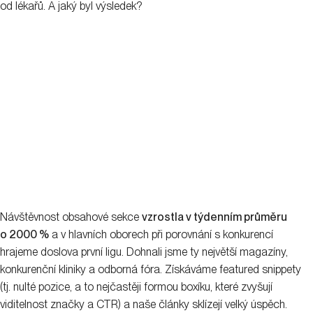
od lékařů. A jaký byl výsledek?
Návštěvnost obsahové sekce
vzrostla v týdenním průměru
o 2000 %
a v hlavních oborech při porovnání s konkurencí
hrajeme doslova první ligu. Dohnali jsme ty největší magazíny,
konkurenční kliniky a odborná fóra. Získáváme featured snippety
(tj. nulté pozice, a to nejčastěji formou boxíku, které zvyšují
viditelnost značky a CTR) a naše články sklízejí velký úspěch.