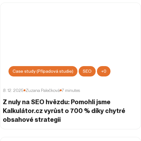
Case study (Případová studie)
SEO
+
0
8. 12. 2025
Zuzana Palečková
7
minutes
Z nuly na SEO hvězdu: Pomohli jsme
Kalkulátor.cz vyrůst o 700 % díky chytré
obsahové strategii