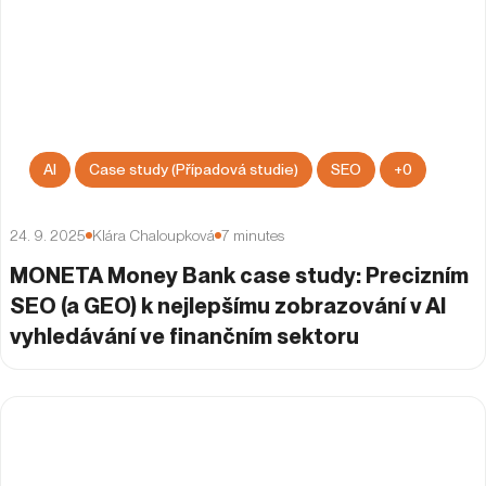
AI
Case study (Případová studie)
SEO
+
0
24. 9. 2025
Klára Chaloupková
7
minutes
MONETA Money Bank case study: Precizním
SEO (a GEO) k nejlepšímu zobrazování v AI
vyhledávání ve finančním sektoru