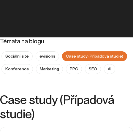
Témata na blogu
Sociální sítě
evisions
Case study (Případová studie)
Konference
Marketing
PPC
SEO
AI
Analytika
Copywriting
Expanze do zahraničí
Kariéra
People & Culture
UX
Case study (Případová
studie)