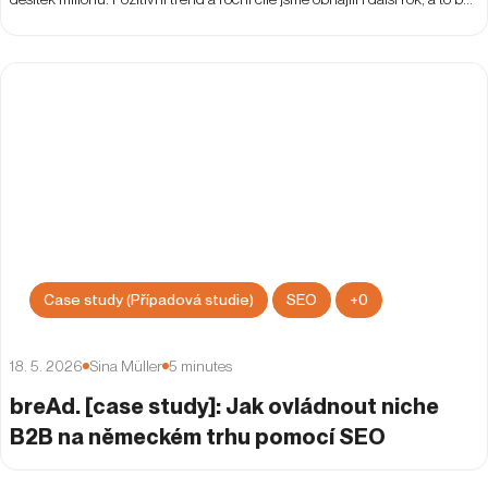
překročení cílového PNO.
Case study (Případová studie)
SEO
+
0
18. 5. 2026
Sina Müller
5
minutes
breAd. [case study]: Jak ovládnout niche
B2B na německém trhu pomocí SEO