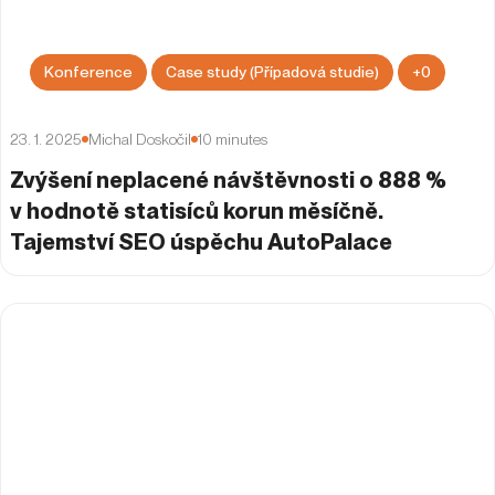
Konference
Case study (Případová studie)
+
0
23. 1. 2025
Michal Doskočil
10
minutes
Zvýšení neplacené návštěvnosti o 888 %
v hodnotě statisíců korun měsíčně.
Tajemství SEO úspěchu AutoPalace