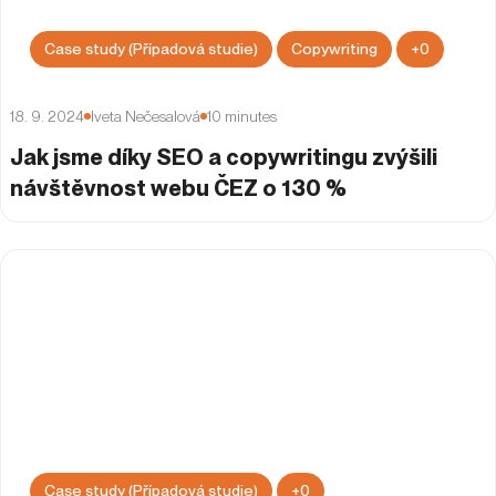
Case study (Případová studie)
Copywriting
+
0
18. 9. 2024
Iveta Nečesalová
10
minutes
Jak jsme díky SEO a copywritingu zvýšili
návštěvnost webu ČEZ o 130 %
Case study (Případová studie)
+
0