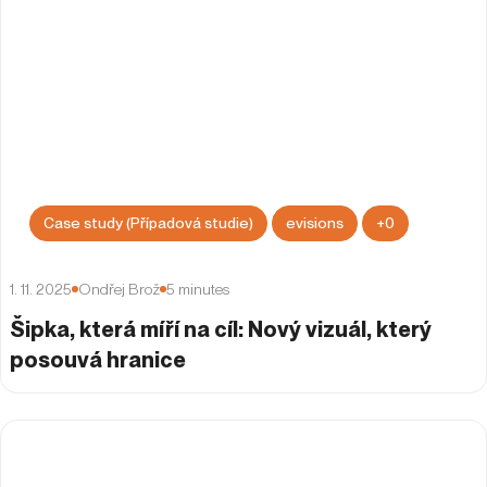
Case study (Případová studie)
evisions
+
0
1. 11. 2025
Ondřej Brož
5
minutes
Šipka, která míří na cíl: Nový vizuál, který
posouvá hranice