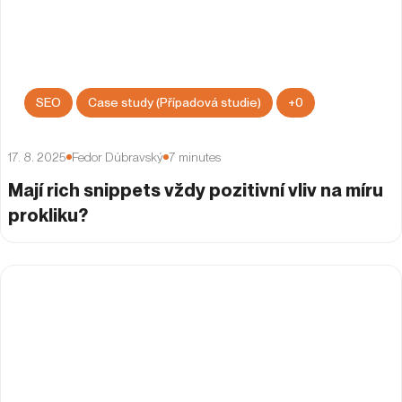
SEO
Case study (Případová studie)
+
0
17. 8. 2025
Fedor Dúbravský
7
minutes
Mají rich snippets vždy pozitivní vliv na míru
prokliku?