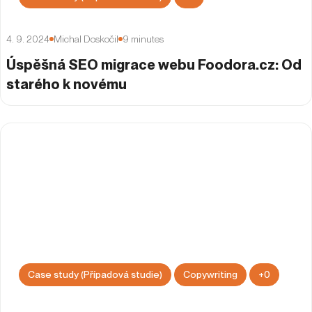
4. 9. 2024
Michal Doskočil
9
minutes
Úspěšná SEO migrace webu Foodora.cz: Od
starého k novému
Case study (Případová studie)
Copywriting
+
0