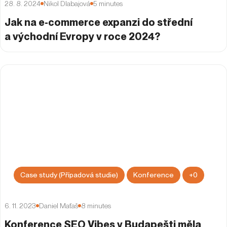
28. 8. 2024
Nikol Dlabajová
5
minutes
Jak na e-commerce expanzi do střední
a východní Evropy v roce 2024?
Case study (Případová studie)
Konference
+
0
6. 11. 2023
Daniel Maťaš
8
minutes
Konference SEO Vibes v Budapešti měla