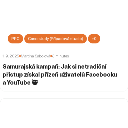
PPC
Case study (Případová studie)
+
0
1. 9. 2025
Martina Sabolová
8
minutes
Samurajská kampaň: Jak si netradiční
přístup získal přízeň uživatelů Facebooku
a YouTube 🥷