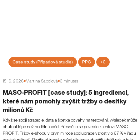
Case study (Případová studie)
PPC
+
0
15. 6. 2026
Martina Sabolová
6
minutes
MASO-PROFIT [case study]: 5 ingrediencí,
které nám pomohly zvýšit tržby o desítky
milionů Kč
Když se spojí strategie, data a špetka odvahy na testování, výsledek může
chutnat lépe než nedělní oběd. Přesně to se povedlo klientovi MASO-
PROFIT. Tržby e-shopu v prvním roce spolupráce vzrostly o 67 % v řádu
desítek milionů. Pozitivní trend a roční cíle jsme obhájili i další rok, a to bez