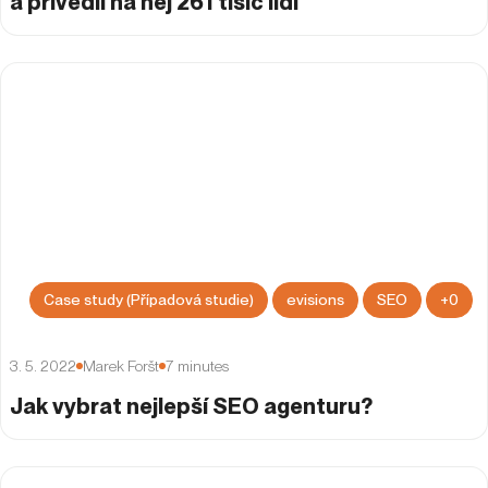
a přivedli na něj 261 tisíc lidí
Case study (Případová studie)
evisions
SEO
+
0
3. 5. 2022
Marek Foršt
7
minutes
Jak vybrat nejlepší SEO agenturu?