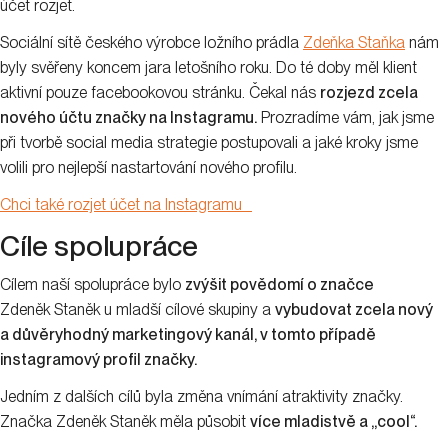
účet rozjet.
Sociální sítě českého výrobce ložního prádla
Zdeňka Staňka
nám
byly svěřeny koncem jara letošního roku. Do té doby měl klient
aktivní pouze facebookovou stránku. Čekal nás
rozjezd zcela
nového účtu značky na Instagramu.
Prozradíme vám, jak jsme
při tvorbě social media strategie postupovali a jaké kroky jsme
volili pro nejlepší nastartování nového profilu.
Chci také rozjet účet na Instagramu_
Cíle spolupráce
Cílem naší spolupráce bylo
zvýšit povědomí o značce
Zdeněk Staněk u mladší cílové skupiny a
vybudovat zcela nový
a důvěryhodný marketingový kanál, v tomto případě
instagramový profil značky.
Jedním z dalších cílů byla změna vnímání atraktivity značky.
Značka Zdeněk Staněk měla působit
více mladistvě a ,,cool“.