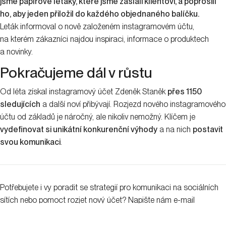
jsme papírové letáky, které jsme zaslali klientovi, a poprosili
ho, aby jeden přiložil do každého objednaného balíčku.
Leták informoval o nově založeném instagramovém účtu,
na kterém zákazníci najdou inspiraci, informace o produktech
a novinky.
Pokračujeme dál v růstu
Od léta získal instagramový účet Zdeněk Staněk
přes 1150
sledujících
a další noví přibývají. Rozjezd nového instagramového
účtu od základů je náročný, ale nikoliv nemožný. Klíčem je
vydefinovat si unikátní konkurenční výhody
a na nich
postavit
svou komunikaci
.
Potřebujete i vy poradit se strategií pro komunikaci na sociálních
sítích nebo pomoct rozjet nový účet? Napište nám e-mail
na
info@evisions.cz
, rádi vám pomůžeme.