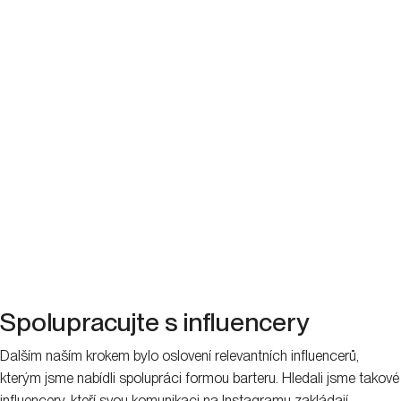
Spolupracujte s influencery
Dalším naším krokem bylo oslovení relevantních influencerů,
kterým jsme nabídli spolupráci formou barteru. Hledali jsme takové
influencery, kteří svou komunikaci na Instagramu zakládají