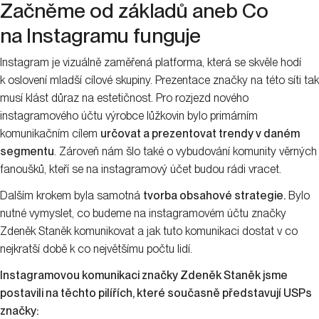
Začněme od základů aneb Co
na Instagramu funguje
Instagram je vizuálně zaměřená platforma, která se skvěle hodí
k oslovení mladší cílové skupiny. Prezentace značky na této síti tak
musí klást důraz na estetičnost. Pro rozjezd nového
instagramového účtu výrobce lůžkovin bylo primárním
komunikačním cílem
určovat a prezentovat trendy v daném
segmentu
. Zároveň nám šlo také o vybudování komunity věrných
fanoušků, kteří se na instagramový účet budou rádi vracet.
Dalším krokem byla samotná
tvorba obsahové strategie.
Bylo
nutné vymyslet, co budeme na instagramovém účtu značky
Zdeněk Staněk komunikovat a jak tuto komunikaci dostat v co
nejkratší době k co největšímu počtu lidí.
Instagramovou komunikaci značky Zdeněk Staněk jsme
postavili na těchto pilířích, které současně představují USPs
značky: