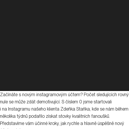
Začínáte s novým instagramovým účtem? Počet sledujících rovný
nule se může zdát demotivující. S číslem 0 jsme startovali
i na Instagramu našeho klienta Zdeňka Staňka, kde se nám během
několika týdnů podařilo získat stovky kvalitních fanoušků.
Představíme vám účinné kroky, jak rychle a hlavně úspěšně nový