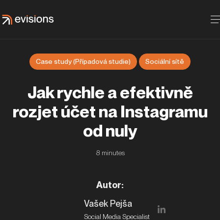
Case study (Případová studie)
Sociální sítě
Jak rychle a efektivně
rozjet účet na Instagramu
od nuly
8
minutes
Autor
:
Vašek Pejša
Social Media Specialist