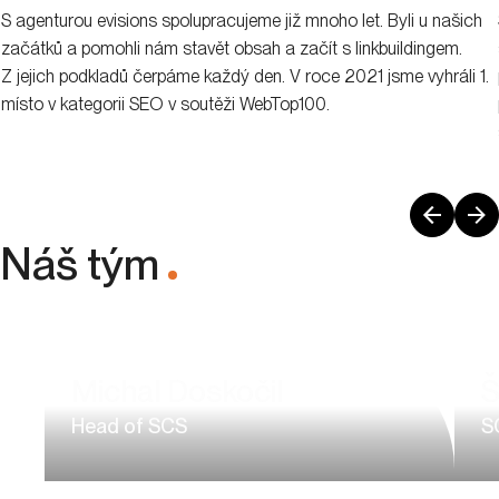
S agenturou evisions spolupracujeme již mnoho let. Byli u našich
začátků a pomohli nám stavět obsah a začít s linkbuildingem.
Z jejich podkladů čerpáme každý den. V roce 2021 jsme vyhráli 1.
místo v kategorii SEO v soutěži WebTop100.
Náš tým
.
Michal Doskočil
Š
Head of SCS
S
Michal má více než pětileté zkušeností v SEO
Št
a digitálním marketingu, a to i na teamleaderských
ja