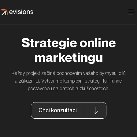
Strategie online
marketingu
Každý projekt začíná pochopením vašeho byznysu, cílů
a zákazníků. Vytváříme komplexní strategii full-funnel
postavenou na datech a zkušenostech.
Chci konzultaci