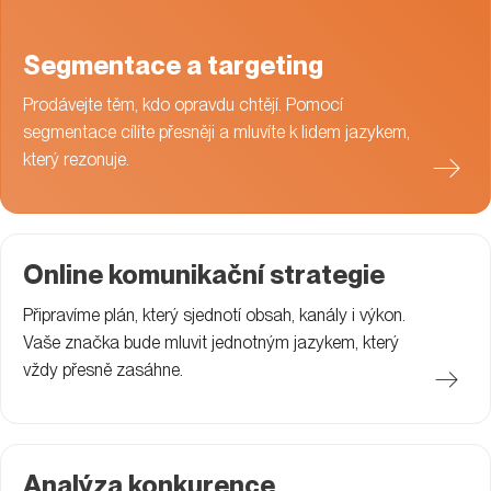
Segmentace a targeting
Prodávejte těm, kdo opravdu chtějí. Pomocí
segmentace cílíte přesněji a mluvíte k lidem jazykem,
který rezonuje.
Online komunikační strategie
Připravíme plán, který sjednotí obsah, kanály i výkon.
Vaše značka bude mluvit jednotným jazykem, který
vždy přesně zasáhne.
Analýza konkurence