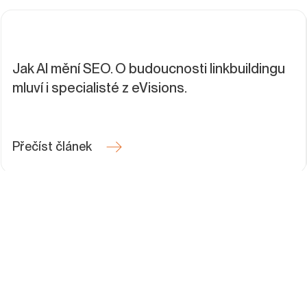
Jak AI mění SEO. O budoucnosti linkbuildingu
mluví i specialisté z eVisions.
Přečíst článek
Dělíme se o know-how
.