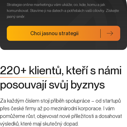
Strategie online marketingu vám ukáže, co, kde, komu a jak
komunikovat. Stavíme ji na datech a potřebách vaší cílovky. Získejte
jasný směr.
Chci jasnou strategii
220+ klientů,
kteří s námi
posouvají svůj byznys
Za každým číslem stojí příběh spolupráce – od startupů
přes české firmy až po mezinárodní korporace. I vám
pomůžeme růst, objevovat nové příležitosti a dosahovat
výsledků, které mají skutečný dopad.