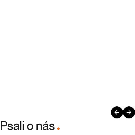
pozicích.
Psali o nás
.