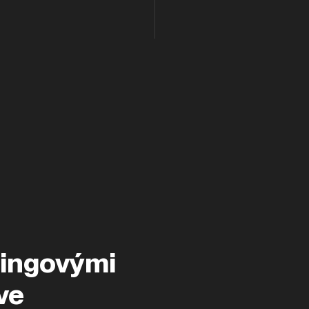
tingovými
ve