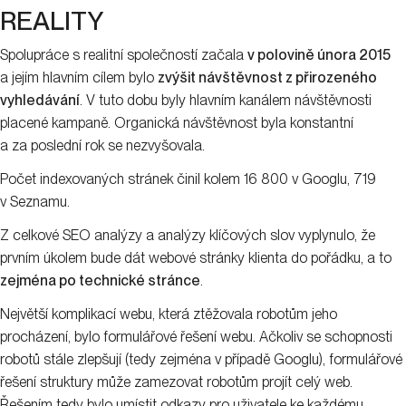
REALITY
Spolupráce s realitní společností začala
v polovině února 2015
a jejím hlavním cílem bylo
zvýšit návštěvnost z přirozeného
vyhledávání
. V tuto dobu byly hlavním kanálem návštěvnosti
placené kampaně. Organická návštěvnost byla konstantní
a za poslední rok se nezvyšovala.
Počet indexovaných stránek činil kolem 16 800 v Googlu, 719
v Seznamu.
Z celkové SEO analýzy a analýzy klíčových slov vyplynulo, že
prvním úkolem bude dát webové stránky klienta do pořádku, a to
zejména po technické stránce
.
Největší komplikací webu, která ztěžovala robotům jeho
procházení, bylo formulářové řešení webu. Ačkoliv se schopnosti
robotů stále zlepšují (tedy zejména v případě Googlu), formulářové
řešení struktury může zamezovat robotům projít celý web.
Řešením tedy bylo umístit odkazy pro uživatele ke každému