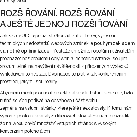
stránky webu.
ROZŠIŘOVÁNÍ, ROZŠIŘOVÁNÍ
A JEŠTĚ JEDNOU ROZŠIŘOVÁNÍ
Jak každý SEO specialista/konzultant dobře ví, vyřešení
technických nedostatků webových stránek je
pouhým základem
samotné optimalizace
. Přestože umožníte robotům i uživatelům
procházet bez problému celý web a jednotlivé stránky jsou jim
srozumitelné, na navýšení návštěvnosti z přirozených výsledků
vyhledávání to nestačí. Dvojnásob to platí v tak konkurenčním
prostředí, jakými jsou reality.
Abychom mohli posunout projekt dál a splnit stanovené cíle, bylo
nutné se více podívat na obsahovou část webu –
zejména na vstupní stránky, které ještě neexistovaly. K tomu nám
výborně posloužila analýza klíčových slov, která nám prozradila,
že na webu chybí množství vstupních stránek s vysokým
konverzním potenciálem.