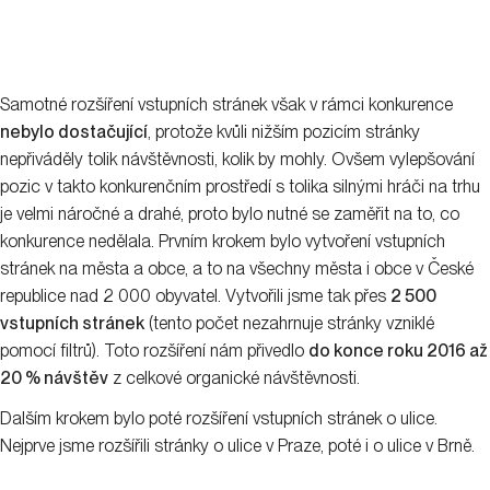
Samotné rozšíření vstupních stránek však v rámci konkurence
nebylo dostačující
, protože kvůli nižším pozicím stránky
nepřiváděly tolik návštěvnosti, kolik by mohly. Ovšem vylepšování
pozic v takto konkurenčním prostředí s tolika silnými hráči na trhu
je velmi náročné a drahé, proto bylo nutné se zaměřit na to, co
konkurence nedělala. Prvním krokem bylo vytvoření vstupních
stránek na města a obce, a to na všechny města i obce v České
republice nad 2 000 obyvatel. Vytvořili jsme tak přes
2 500
vstupních stránek
(tento počet nezahrnuje stránky vzniklé
pomocí filtrů). Toto rozšíření nám přivedlo
do konce roku 2016 až
20 % návštěv
z celkové organické návštěvnosti.
Dalším krokem bylo poté rozšíření vstupních stránek o ulice.
Nejprve jsme rozšířili stránky o ulice v Praze, poté i o ulice v Brně.