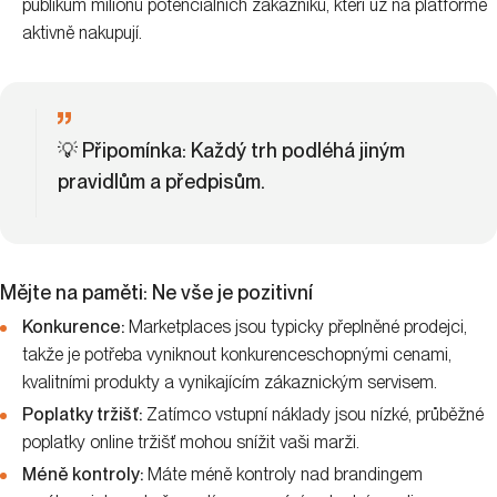
publikum milionů potenciálních zákazníků, kteří už na platformě
aktivně nakupují.
💡
Připomínka
: Každý trh podléhá jiným
pravidlům a předpisům.
Mějte na paměti: Ne vše je pozitivní
Konkurence:
Marketplaces jsou typicky přeplněné prodejci,
takže je potřeba vyniknout konkurenceschopnými cenami,
kvalitními produkty a vynikajícím zákaznickým servisem.
Poplatky tržišť:
Zatímco vstupní náklady jsou nízké, průběžné
poplatky online tržišť mohou snížit vaši marži.
Méně kontroly:
Máte méně kontroly nad brandingem