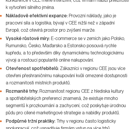
konkurence v CEE méně intenzivní, což firmám nabízí příležitosti
k vytvoření silného jména.
Nákladově efektivní expanze:
Provozní náklady, jako je
pracovní síla a logistika, bývají v CEE nižší než v západní
Evropě, což otevírá prostor pro zvýšení marže.
Vysoké růstové míry:
E-commerce se v zemích jako Polsko,
Rumunsko, Česko, Maďarsko a Estonsko posouvá rychle
kupředu, a to především díky dynamickému technologickému
vývoji a rostoucí popularitě online nakupování.
Otevřenost spotřebitelů:
Zákazníci v regionu CEE jsou více
otevřeni přeshraničnímu nakupování kvůli omezené dostupnosti
a rozmanitosti místních produktů.
Rozmanité trhy:
Rozmanitost regionu CEE z hlediska kultury
a spotřebitelských preferencí znamená, že existuje mnoho
segmentů k prozkoumání a zachycení, což poskytuje úrodnou
půdu pro cílené marketingové strategie a nabídky produktů.
Podpůrné tržní praktiky:
Trhy v regionu často logisticky
spolupracují, což usnadňuje firmám vstup na více trhů