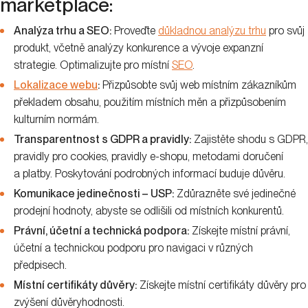
marketplace:
Analýza trhu a SEO:
Proveďte
důkladnou analýzu trhu
pro svůj
produkt, včetně analýzy konkurence a vývoje expanzní
strategie. Optimalizujte pro místní
SEO
.
Lokalizace webu
:
Přizpůsobte svůj web místním zákazníkům
překladem obsahu, použitím místních měn a přizpůsobením
kulturním normám.
Transparentnost s GDPR a pravidly:
Zajistěte shodu s GDPR,
pravidly pro cookies, pravidly e-shopu, metodami doručení
a platby. Poskytování podrobných informací buduje důvěru.
Komunikace jedinečnosti – USP:
Zdůrazněte své jedinečné
prodejní hodnoty, abyste se odlišili od místních konkurentů.
Právní, účetní a technická podpora:
Získejte místní právní,
účetní a technickou podporu pro navigaci v různých
předpisech.
Místní certifikáty důvěry:
Získejte místní certifikáty důvěry pro
zvýšení důvěryhodnosti.