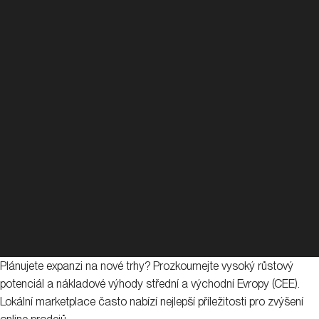
Plánujete expanzi na nové trhy? Prozkoumejte vysoký růstový
potenciál a nákladové výhody střední a východní Evropy (CEE).
Lokální marketplace často nabízí nejlepší příležitosti pro zvýšení