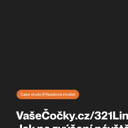
Case study (Případová studie)
VašeČočky.cz/321Lin