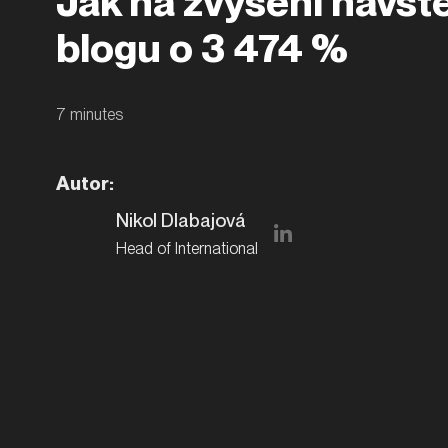
Jak na zvýšení návšt
blogu o 3 474 %
7
minutes
Autor
:
Nikol Dlabajová
Head of International