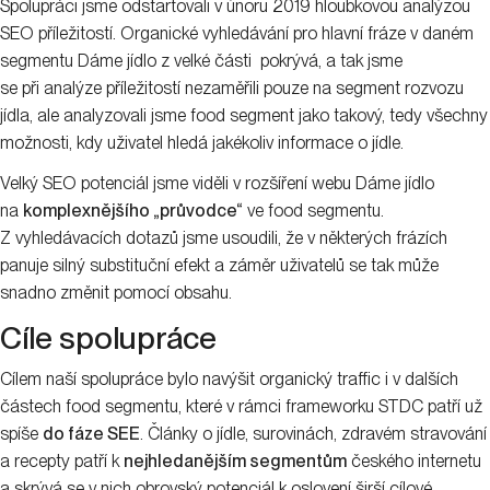
Spolupráci jsme odstartovali v únoru 2019 hloubkovou analýzou
SEO příležitostí. Organické vyhledávání pro hlavní fráze v daném
segmentu Dáme jídlo z velké části pokrývá, a tak jsme
se při analýze příležitostí nezaměřili pouze na segment rozvozu
jídla, ale analyzovali jsme food segment jako takový, tedy všechny
možnosti, kdy uživatel hledá jakékoliv informace o jídle.
Velký SEO potenciál jsme viděli v rozšíření webu Dáme jídlo
na
komplexnějšího „průvodce“
ve food segmentu.
Z vyhledávacích dotazů jsme usoudili, že v některých frázích
panuje silný substituční efekt a záměr uživatelů se tak může
snadno změnit pomocí obsahu.
Cíle spolupráce
Cílem naší spolupráce bylo navýšit organický traffic i v dalších
částech food segmentu, které v rámci frameworku STDC patří už
spíše
do fáze SEE
. Články o jídle, surovinách, zdravém stravování
a recepty patří k
nejhledanějším segmentům
českého internetu
a skrývá se v nich obrovský potenciál k oslovení širší cílové