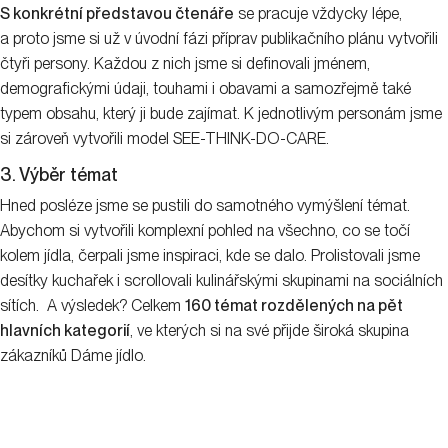
S konkrétní představou čtenáře
se pracuje vždycky lépe,
a proto jsme si už v úvodní fázi příprav publikačního plánu vytvořili
čtyři persony. Každou z nich jsme si definovali jménem,
demografickými údaji, touhami i obavami a samozřejmě také
typem obsahu, který ji bude zajímat. K jednotlivým personám jsme
si zároveň vytvořili model SEE-THINK-DO-CARE.
3. Výběr témat
Hned posléze jsme se pustili do samotného vymýšlení témat.
Abychom si vytvořili komplexní pohled na všechno, co se točí
kolem jídla, čerpali jsme inspiraci, kde se dalo. Prolistovali jsme
desítky kuchařek i scrollovali kulinářskými skupinami na sociálních
sítích. A výsledek? Celkem
160 témat rozdělených na pět
hlavních kategorií
, ve kterých si na své přijde široká skupina
zákazníků Dáme jídlo.