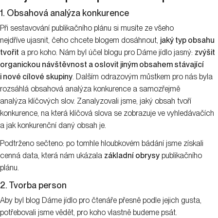
1. Obsahová analýza konkurence
Při sestavování publikačního plánu si musíte ze všeho
nejdříve ujasnit, čeho chcete blogem dosáhnout,
jaký typ obsahu
tvořit
a pro koho. Nám byl účel blogu pro Dáme jídlo jasný:
zvýšit
organickou návštěvnost a oslovit jiným obsahem stávající
i nové cílové skupiny
. Dalším odrazovým můstkem pro nás byla
rozsáhlá obsahová analýza konkurence a samozřejmě
analýza klíčových slov. Zanalyzovali jsme, jaký obsah tvoří
konkurence, na která klíčová slova se zobrazuje ve vyhledávačích
a jak konkurenční daný obsah je.
Podtrženo sečteno: po tomhle hloubkovém bádání jsme získali
cenná data, která nám ukázala
základní obrysy
publikačního
plánu.
2. Tvorba person
Aby byl blog Dáme jídlo pro čtenáře přesně podle jejich gusta,
potřebovali jsme vědět, pro koho vlastně budeme psát.