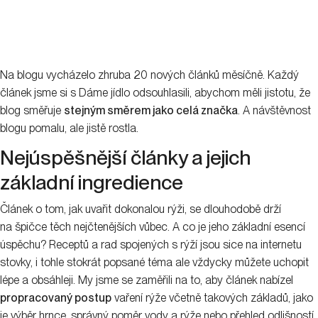
Na blogu vycházelo zhruba 20 nových článků měsíčně. Každý
článek jsme si s Dáme jídlo odsouhlasili, abychom měli jistotu, že
blog směřuje
stejným směrem jako celá značka
. A návštěvnost
blogu pomalu, ale jistě rostla.
Nejúspěšnější články a jejich
základní ingredience
Článek o tom, jak uvařit dokonalou rýži, se dlouhodobě drží
na špičce těch nejčtenějších vůbec. A co je jeho základní esencí
úspěchu? Receptů a rad spojených s rýží jsou sice na internetu
stovky, i tohle stokrát popsané téma ale vždycky můžete uchopit
lépe a obsáhleji. My jsme se zaměřili na to, aby článek nabízel
propracovaný postup
vaření rýže včetně takových základů, jako
je výběr hrnce, správný poměr vody a rýže nebo přehled odlišností