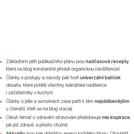
Základními pilíři publikačního plánu jsou
nadčasové recepty
,
které na blog konstantně přivádí organickou návštěvnost.
Články s postupy a návody pak tvoří
univerzální balíček
obsahu, které potěší všechny kulinářské nadšence
i začátečníky v kuchyni.
Články o jídle a surovinách zase patří k těm
nejoblíbenějším
u čtenářů, kteří se na blog vracejí.
Okruh témat o zdravém stravování představuje
mix inspirace
,
jak jíst zdravě, a přesto chutně.
Aktuality
jsou pak důležitou esencí každého blogu. Obzvlášť