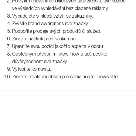
Pokrytím relevantních klíčových slov zlepšíte své pozice
ve výsledcích vyhledávání bez placené reklamy.
Vybudujete si hlubší vztah se zákazníky.
Zvýšíte brand awareness své značky.
Podpoříte prodeje svých produktů či služeb.
Získáte náskok před konkurencí.
Upevníte svou pozici jakožto experta v oboru.
Částečným předáním know-how a tipů posílíte
důvěryhodnost své značky.
Vytvoříte komunitu.
Získáte atraktivní obsah pro sociální sítě i newsletter.
8 důvodů, proč blog svěřit právě
nám
Blog i jeho obsah přizpůsobíme na míru vaší cílové skupině