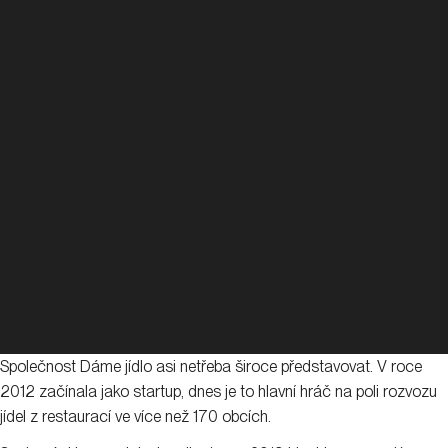
Společnost Dáme jídlo asi netřeba široce představovat. V roce
2012 začínala jako startup, dnes je to hlavní hráč na poli rozvozu
jídel z restaurací ve více než 170 obcích.