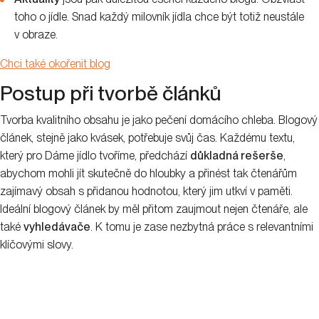
toho o jídle. Snad každý milovník jídla chce být totiž neustále
v obraze.
Chci také okořenit blog
Postup při tvorbě článků
Tvorba kvalitního obsahu je jako pečení domácího chleba. Blogový
článek, stejně jako kvásek, potřebuje svůj čas. Každému textu,
který pro Dáme jídlo tvoříme, předchází
důkladná rešerše
,
abychom mohli jít skutečně do hloubky a přinést tak čtenářům
zajímavý obsah s přidanou hodnotou, který jim utkví v paměti.
Ideální blogový článek by měl přitom zaujmout nejen čtenáře, ale
také
vyhledávače
. K tomu je zase nezbytná práce s relevantními
klíčovými slovy.