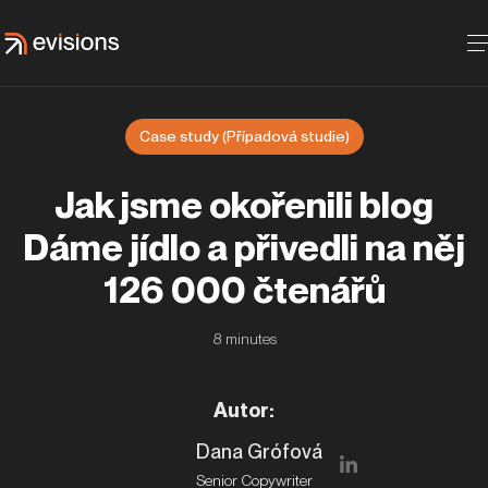
Case study (Případová studie)
Jak jsme okořenili blog
Dáme jídlo a přivedli na něj
126 000 čtenářů
8
minutes
Autor
:
Dana Grófová
Senior Copywriter