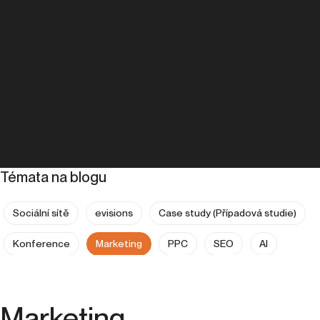
Témata na blogu
Sociální sítě
evisions
Case study (Případová studie)
Konference
Marketing
PPC
SEO
AI
Analytika
Copywriting
Expanze do zahraničí
Kariéra
People & Culture
UX
Marketing