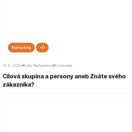
Marketing
+
0
19. 5. 2020
Iveta Nečesalová
5
minutes
Cílová skupina a persony aneb Znáte svého
zákazníka?