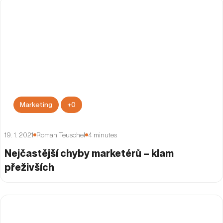
Marketing
+
0
19. 1. 2021
Roman Teuschel
4
minutes
Nejčastější chyby marketérů – klam
přeživších