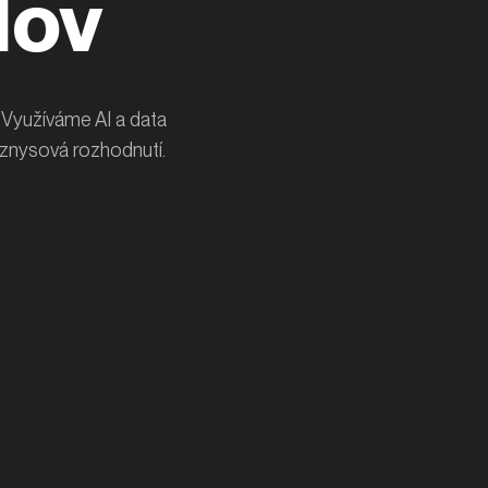
lov
. Využíváme AI a data
yznysová rozhodnutí.