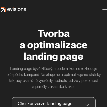
Tvorba
a optimalizace
landing page
Landing page bývá klíčovým bodem, kde se rozhoduje
103% nárůst průchodnosti formuláře díky
Zachycení odchodů z formuláře díky exit intent
o úspěchu kampaně. Navrhujeme a optimalizujeme stránky
postupným UX iteracím
pop-upům
tak, aby okamžitě vysvětlily hodnotu, udržely pozornost
Softli.cz
DAS.cz
a přiměly zákazníka k akci.
Chci konverzní landing page