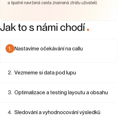
a špatně navržená cesta znamená ztrátu uživatelů.
Jak to s námi chodí
.
1
.
Nastavíme očekávání na callu
Sedneme si s vámi a vyjasníme si cíle kampaně i to, co má
stránka doručit. Společně nastavíme očekávání, aby landing
2
.
Vezmeme si data pod lupu
page pracovala přesně pro váš byznys.
3
.
Optimalizace a testing layoutu a obsahu
4
.
Sledování a vyhodnocování výsledků