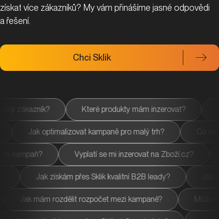
získat více zákazníků? My vám přinášíme jasné odpovědi
a řešení.
Chci Sklik
rodukty mám inzerovat?
Co dělat, aby mi nechodily nerel
je remarketing na Skliku dobře?
Jak optimalizovat kampan
e mi inzerovat na Zboží.cz?
Jak zvýším prodeje díky Skliku
ostanu zákazníky zpět do košíku?
Jak získám přes Sklik k
et mezi kampaně?
Můžu inzerovat více zemí z jednoho účt