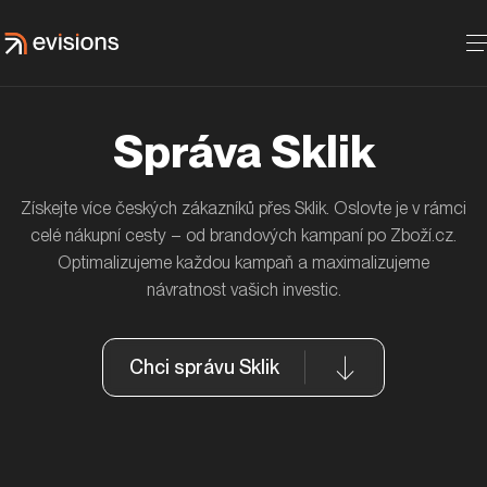
Správa Sklik
Získejte více českých zákazníků přes Sklik. Oslovte je v rámci
MAN Truck & Bus CZ aneb když fanoušci na
Odvaha a kreativita přinesla klientovi MASO-
celé nákupní cesty – od brandových kampaní po Zboží.cz.
Facebooku tvoří obsah
PROFIT výsledky, hit na SoMe
Optimalizujeme každou kampaň a maximalizujeme
MAN Truck & Bus Czech Republic
Masoprofit.cz
návratnost vašich investic.
Chci správu Sklik