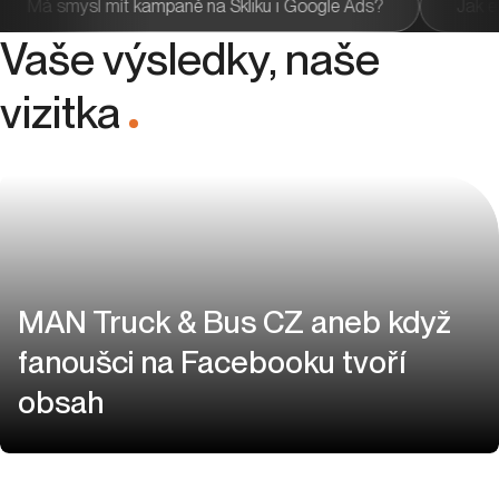
výším návratnost investic?
Má smysl mít kampaně na Skli
Vaše výsledky, naše
vizitka
.
MAN Truck & Bus CZ aneb když
fanoušci na Facebooku tvoří
obsah