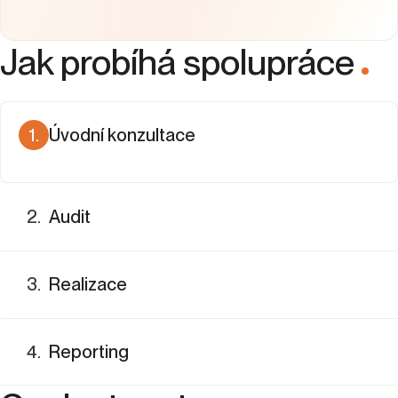
Jak probíhá spolupráce
.
1
.
Úvodní konzultace
Nejdřív se musíme poznat, abychom pochopili co děláte,
jaké jsou vaše cíle a role Sklik v rámci ostatních kanálů.
2
.
Audit
3
.
Realizace
4
.
Reporting