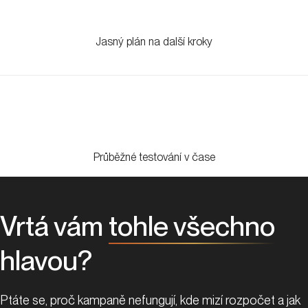
Jasný plán na další kroky
Průběžné testování v čase
Vrtá vám
tohle všechno
hlavou?
Ptáte se, proč kampaně nefungují, kde mizí rozpočet a jak