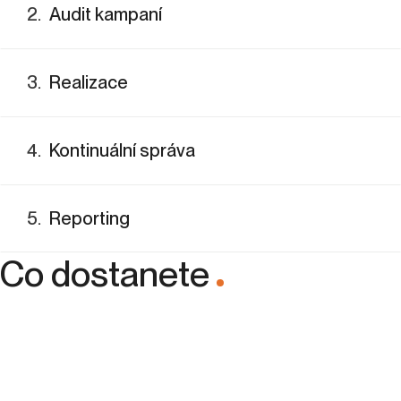
5
.
Reporting
Co dostanete
.
Správně nastavené kampaně
Odlišení od konkurence