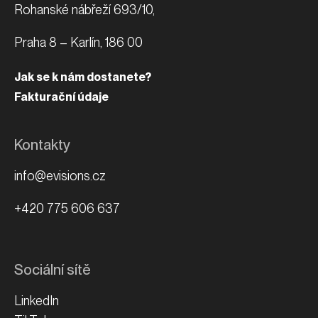
info@evisions.cz
+420 775 606 637
Sociální sítě
LinkedIn
TikTok
Facebook
Instagram
Služby
Optimalizace pro vyhledávače
Správa PPC kampaní