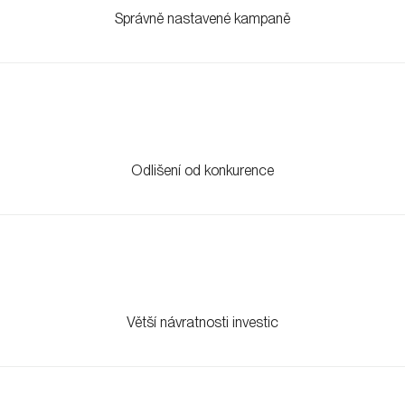
Větší návratnosti investic
Přehledné výsledky a doporučení
Vrtá vám
tohle všechno