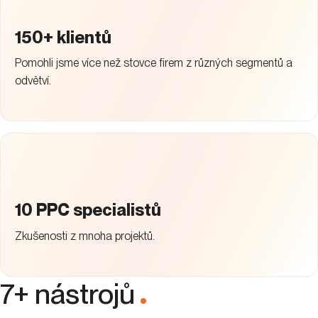
10 PPC specialistů
Zkušenosti z mnoha projektů.
7+ nástrojů
.
Víme
, co vás zajímá