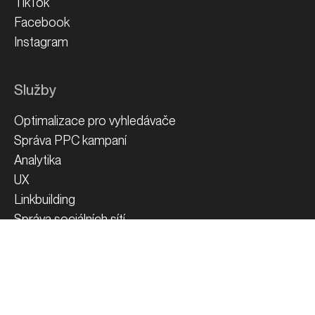
Analytika
UX
Linkbuilding
Správa sociálních sítí
Content marketing
Expanze do zahraničí
Zásady ochrany osobních údajů
Používání cookies
Zpátky nahoru!
©
2026
evisions advertising s.r.o.