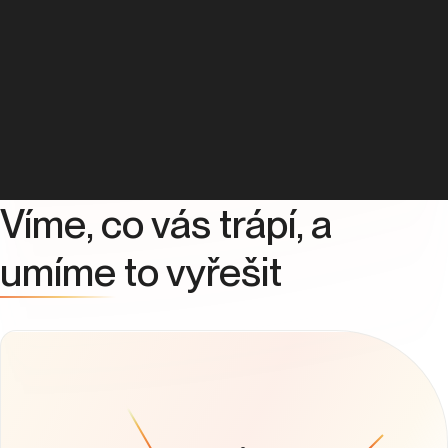
Víme, co vás trápí, a
umíme
to vyřešit
Nízký počet nákupů
Kliky jsou levné, ale kampaně nejsou optimalizované pro
Bing ani cílové publikum.