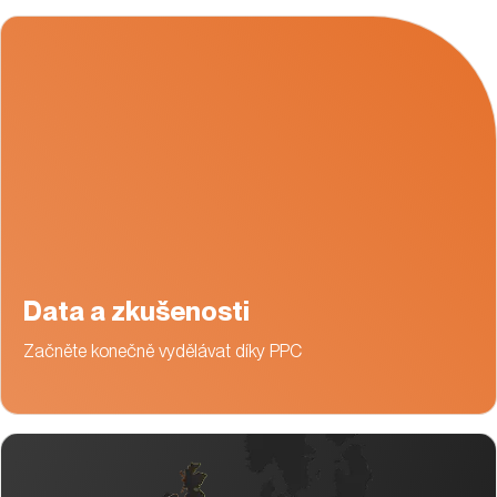
Data a zkušenosti
Začněte konečně vydělávat díky PPC
Správa účtů v zahraničí
Pomůžeme vám s online expanzí