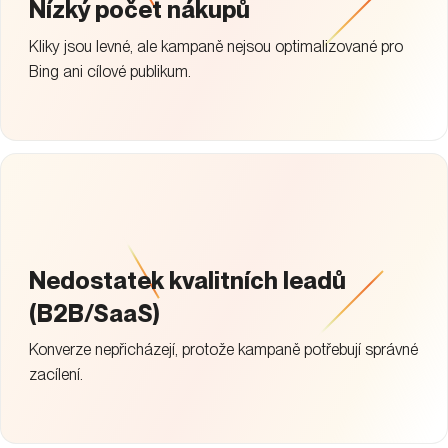
Nedostatek kvalitních leadů
(B2B/SaaS)
Konverze nepřicházejí, protože kampaně potřebují správné
zacílení.
Stačí mi Google
Zákazníci často nevědí, že Bing nabízí unikátní potenciál
a konkurenční výhodu mimo Google Ads.