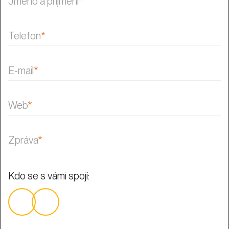
Zpráva
*
Kdo se s vámi spojí:
Domluvte si schůzku
*Odesláním formuláře souhlasíte se
zpracováním osobních údajů