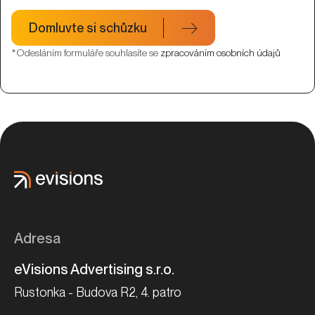
Adresa
eVisions Advertising s.r.o.
Rustonka - Budova R2, 4. patro
Rohanské nábřeží 693/10,
Praha 8 – Karlín, 186 00
Jak se k nám dostanete?
Fakturační údaje
Kontakty