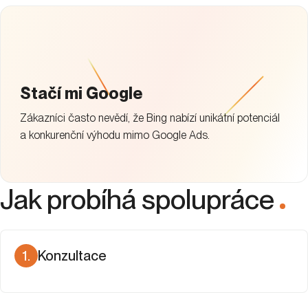
Jak probíhá spolupráce
.
1
.
Konzultace
Snažíme se pochopit váš byznys, cíle a očekávání,
abychom vám mohli navrhnout strategii šitou na míru.
2
.
Audit kampaní
3
.
Realizace
4
.
Kontinuální správa