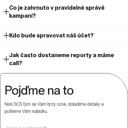
call?
Pojďme na to
Náš SCS tým se Vám brzy ozve, doladíme detaily a
pošleme Vám nabídku.
Jméno a přijmení
*
Telefon
*
E-mail
*
Web
*