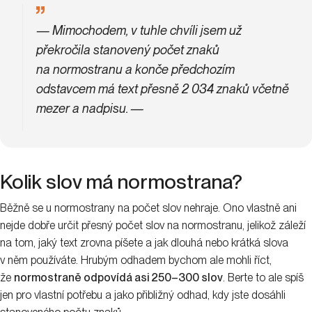
Třeba v takovém
Německu a Polsku
je počet znaků
u normostrany jen
1 500 včetně mezer
. V
USA
se zase
normostrana počítá jako
250 slov.
Nemůžete najít počet znaků nebo
slov?
Některé textové editory a programy neobsahují počítadlo slov
a znaků nebo je tak skryté, že se k němu neumíte dostat.
V takových případech využijte
online počítadlo normostran
,
řekne vám počet znaků a rovnou je přepočítá i na počet
normostran, takže tu kalkulačku, co jste právě vytáhli, klidně zase
schovejte.
Počítadlo normostran CZ
Počítadlo normostran SK