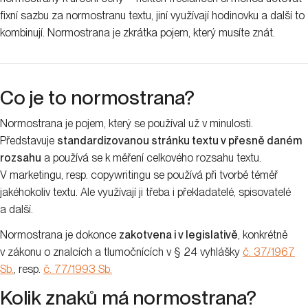
V Pages najdete počet znaků, když vlevo nahoře **kliknete
na
„Zobrazení
“ a vyberete možnost „
Počet slov“
.**V dokumentu
se vám pak dole uprostřed zobrazí pole s počtem slov, kde stačí
vybrat „Počet znaků s mezerami“. Osobně považuju tohle řešení
za elegantnější, protože máte čísla vždy na očích a nemusíte už
nikam klikat. Ale my, co používáme Word, si to holt vyklikáme. 🙂