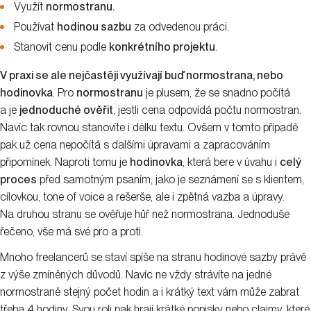
Linkbuilding
Správa sociálních sítí
Content marketing
Expanze do zahraničí
Zásady ochrany osobních údajů
Používání cookies
Zpátky nahoru!
©
2026
evisions advertising s.r.o.