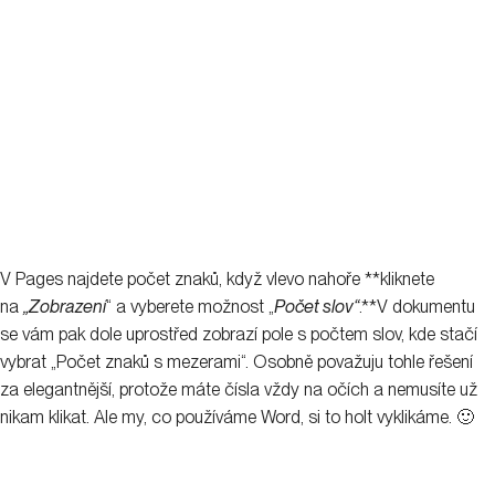
Copywriting
+
0
21. 2. 2018
Dana Grófová
6
minutes
Pište bez chyb. Našli jsme pro vás
vychytávky, které si budete chtít vytisknout