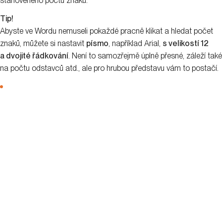
Cena práce copíka: Je lepší
hodinovka, nebo normostrana?
Cena práce copywritera je dnes stále ještě velmi diskutované
téma. Kolik si máte říct? Jak stanovit cenu? Je lepší použít
normostranu, nebo hodinovou sazbu? Spousta copíků tyhle otázky
řeší, zejména pak ti začínající. Jaké jsou vaše možnosti nacenění
práce?
Využít
normostranu.
Používat
hodinou sazbu
za odvedenou práci.
Stanovit cenu podle
konkrétního projektu
.
V praxi se ale nejčastěji využívají buď normostrana, nebo
hodinovka
. Pro
normostranu
je plusem, že se snadno počítá
a je
jednoduché ověřit
, jestli cena odpovídá počtu normostran.
Navíc tak rovnou stanovíte i délku textu. Ovšem v tomto případě
pak už cena nepočítá s dalšími úpravami a zapracováním