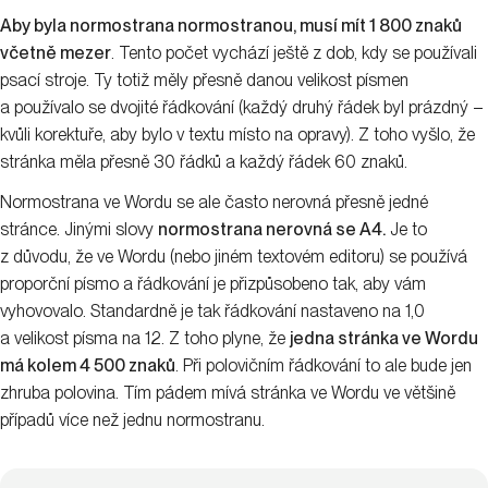
Není normostrana jako
normostrana
Ne ve všech zemích má normostrana stejná pravidla jako u nás.