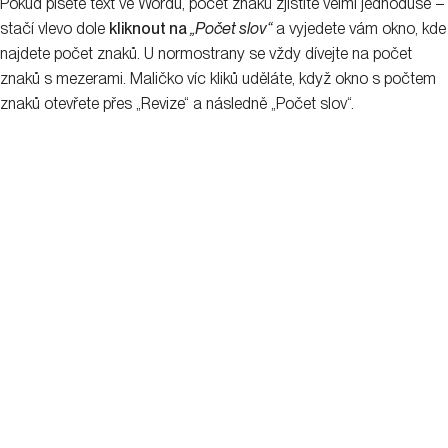
Další články
Copywriting
+
0
22. 4. 2021
Tomáš Benda
8
minutes
Stylistika textů, II. díl: Jak napsat esej,
reportáž nebo fejeton?