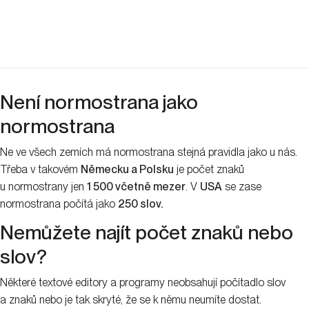
Adresa
eVisions Advertising s.r.o.
Rustonka - Budova R2, 4. patro
Rohanské nábřeží 693/10,
Praha 8 – Karlín, 186 00
Jak se k nám dostanete?
Fakturační údaje
Kontakty
info@evisions.cz