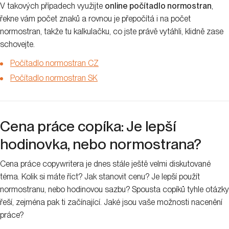
+420 775 606 637
Sociální sítě
LinkedIn
TikTok
Facebook
Instagram
Služby
Optimalizace pro vyhledávače
Správa PPC kampaní
Analytika
UX