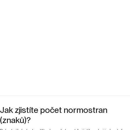
s normostranou se setkáte tak či tak, proto je nutné ji
také
správně nastavit
s ohledem na velikost písma, okrajů
a řádkování.
— Jen pro zajímavost, tento text má celkově
6 092 znaků, 1 015 slov a 3,5 normostran. —
Dana Grófová
Senior Copywriter
Shrnout pomocí AI: