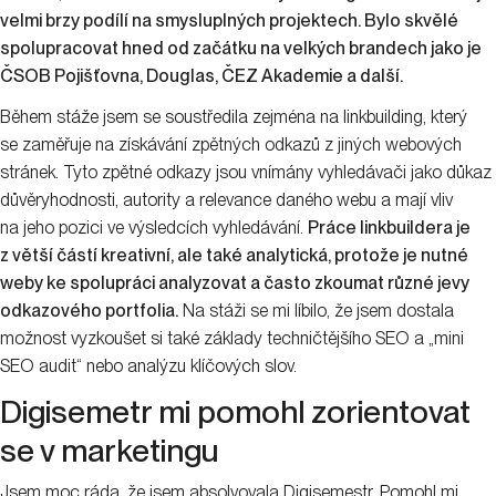
velmi brzy podílí na smysluplných projektech. Bylo skvělé
spolupracovat hned od začátku na velkých brandech jako je
ČSOB Pojišťovna, Douglas, ČEZ Akademie a další.
Během stáže jsem se soustředila zejména na linkbuilding, který
se zaměřuje na získávání zpětných odkazů z jiných webových
stránek. Tyto zpětné odkazy jsou vnímány vyhledávači jako důkaz
důvěryhodnosti, autority a relevance daného webu a mají vliv
na jeho pozici ve výsledcích vyhledávání.
Práce linkbuildera je
z větší částí kreativní, ale také analytická, protože je nutné
weby ke spolupráci analyzovat a často zkoumat různé jevy
odkazového portfolia.
Na stáži se mi líbilo, že jsem dostala
možnost vyzkoušet si také základy techničtějšího SEO a „mini
SEO audit“ nebo analýzu klíčových slov.
Digisemetr mi pomohl zorientovat
se v marketingu
Jsem moc ráda, že jsem absolvovala Digisemestr. Pomohl mi