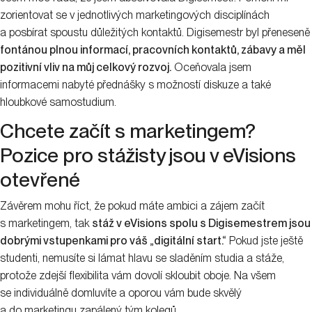
zorientovat se v jednotlivých marketingových disciplínách
a posbírat spoustu důležitých kontaktů. Digisemestr byl přeneseně
fontánou plnou informací, pracovních kontaktů, zábavy a měl
pozitivní vliv na můj celkový rozvoj.
Oceňovala jsem
informacemi nabyté přednášky s možností diskuze a také
hloubkové samostudium.
Chcete začít s marketingem?
Pozice pro stážisty jsou v eVisions
otevřené
Závěrem mohu říct, že pokud máte ambici a zájem začít
s marketingem, tak
stáž v eVisions spolu s Digisemestrem jsou
dobrými vstupenkami pro váš „digitální start.“
Pokud jste ještě
studenti, nemusíte si lámat hlavu se sladěním studia a stáže,
protože zdejší flexibilita vám dovolí skloubit oboje. Na všem
se individuálně domluvíte a oporou vám bude skvělý
a do marketingu zapálený tým kolegů.