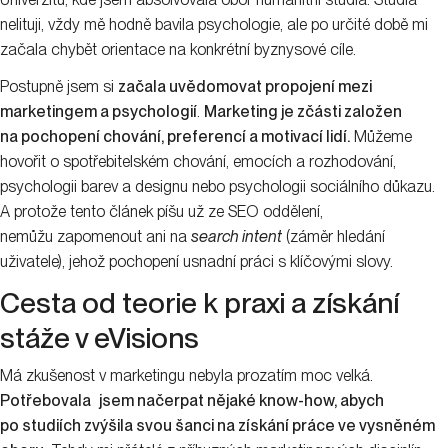
nelituji, vždy mě hodně bavila psychologie, ale po určité době mi
začala chybět orientace na konkrétní byznysové cíle.
Postupně jsem si
začala uvědomovat propojení mezi
marketingem a psychologií
.
Marketing je zčásti založen
na pochopení chování, preferencí a motivací lidí.
Můžeme
hovořit o spotřebitelském chování, emocích a rozhodování,
psychologii barev a designu nebo psychologii sociálního důkazu.
A protože tento článek píšu už ze SEO oddělení,
nemůžu zapomenout ani na
search intent
(záměr hledání
uživatele), jehož pochopení usnadní práci s klíčovými slovy.
Cesta od teorie k praxi a získání
stáže v eVisions
Má zkušenost v marketingu nebyla prozatím moc velká.
Potřebovala
jsem načerpat nějaké know-how, abych
po studiích zvýšila svou šanci na získání práce ve vysněném