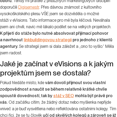
oboru.
Tehdy mi přátelé z příbuzných marketingových disciplín
doporučili
Digisemestr
. Přes dávnou známost z kultovního
vysokoškolského plesu VŠE jsem se dozvěděla o možné
stáži v eVisions. Tato informace pro mě byla klíčová. Neváhala
jsem ani chvíli, navíc mě lákalo podílet se na velkých projektech.
K přijetí do stáže bylo nutné absolvovat přijímací pohovor
a navrhnout
linkbuildingovou strategii
pro jednoho z klientů
agentury.
Se strategií jsem si dala záležet a „ono to vyšlo.“ Měla
jsem radost.
Jaké je začínat v eVisions a k jakým
projektům jsem se dostala?
Pokud hledáte místo, kde
vám dovolí přijmout svou vlastní
zodpovědnost a naučit se během relativně krátké chvíle
spoustě dovedností, tak by
stáž v SEO
mohla být právě pro
vás.
Od začátku cítím, že žádný dotaz nebo myšlenka nepřijde
vniveč a je buď vysvětlena nebo reflektována ostatními kolegy. Tím
chci říci, že se tu člověk
učí od skvělých kolegů a zároveň se již