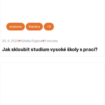
evisions
Kariéra
+
0
30. 6. 2024
Alžběta Rýglová
3
minutes
Jak skloubit studium vysoké školy s prací?