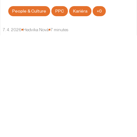
People & Culture
PPC
Kariéra
+
0
7. 4. 2026
Hedvika Nová
7
minutes
Z juniora na Head of PPC za 3 roky: Martina
o vedení týmu, výkonu a růstu
Case study (Případová studie)
evisions
SEO
+
0