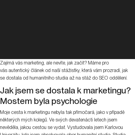
Zajímá vás marketing, ale nevíte, jak začít? Máme pro
vás autentický článek od naší stážistky, která vám prozradí, jak
se dostala od humanitního studia až na stáž do SEO oddělení.
Jak jsem se dostala k marketingu?
Mostem byla psychologie
Moje cesta k marketingu nebyla tak přímočará, jako v případě
některých mých kolegů. Ve svých devatenácti letech jsem
nevěděla, jakou cestou se vydat. Vystudovala jsem Karlovou
Univerzitu, kde jsem absolvovala obor humanitní studia. Studia