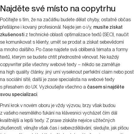
Najděte své místo na copytrhu
Počítejte s tím, že na začátku budete dělat chyby, ostatně občas
přešlápne i kovaný profesionál. Nejde jen o i/y,
musíte získat
zkušenosti
z technické oblasti optimalizace textů (SEO), naučit
se komunikovat s klienty, umět se prodat a získat sebevědomí
a mnoho dalšího. Po čase najdete svá oblíbená témata a formy
textů, kterým se budete chtít přednostně věnovat. Ne každý
copywriter píše všechny webové texty – někdo se zaměřuje
na high quality články, jiný umí vyseknout perfektní claim nebo post
na sociální sítě, další je zase specialista na webové texty
s přesahem do UX. Vyzkoušejte všechno a
časem si najděte
svou specializaci
.
První krok v novém oboru je vždy výzvou, brzy však budou
z vašeho nesmělého ťukání na klávesnici vycházet čím dál
kvalitnější a lepší texty. Z praxe získáte nejvíce užitečných
zkušeností, věnujte však čas i sebevzdělávání, sledujte, jak píšou