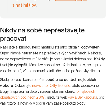
s našimi tipy
.
Nikdy na sobě nepřestávejte
pracovat
Našli jste si brigádu nebo nastupujete jako oficiální copywriter?
Super, hlavně
neusněte na pisálkovských vavřínech
. Nejhorší,
co se copywriterovi může stát, je pocit vlastní dokonalosti.
Každý
text jde vylepšit
, téma lze napsat pokaždé jinak a to, co je pro
vás dokonalé, vůbec nemusí splnit účel nebo požadavky klienta.
Sledujte svou „konkurenci“ a
poučte se od těch nejlepších
v oboru
. Odebírejte
newsletter Otty Bohuše
, čtěte oceňované
blogy (inspiraci najdete v našem starším článku
o nejlepších
obsahových počinech 2019
), sledujte web
Pavla Šenkapouna
, pro
váš rozvoj a novinky v oboru vám zase poslouží blogy