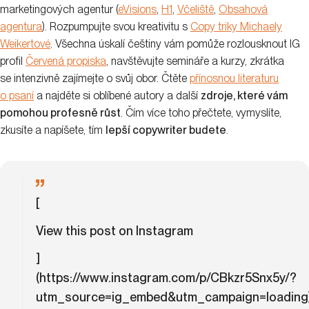
marketingových agentur (
eVisions
,
H1
,
Včeliště
,
Obsahová
agentura
). Rozpumpujte svou kreativitu s
Copy triky Michaely
Weikertové
. Všechna úskalí češtiny vám pomůže rozlousknout IG
profil
Červená propiska
, navštěvujte semináře a kurzy, zkrátka
se intenzivně zajímejte o svůj obor. Čtěte
přínosnou literaturu
o psaní
a najděte si oblíbené autory a další
zdroje, které vám
pomohou profesně růst
. Čím více toho přečtete, vymyslíte,
zkusíte a napíšete, tím
lepší copywriter budete
.
[
View this post on Instagram
]
(https://www.instagram.com/p/CBkzr5Snx5y/?
utm_source=ig_embed&utm_campaign=loading