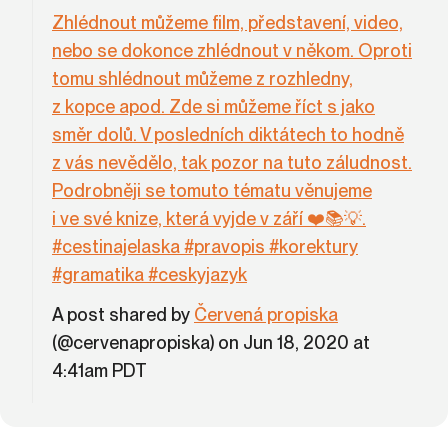
Zhlédnout můžeme film, představení, video,
nebo se dokonce zhlédnout v někom. Oproti
tomu shlédnout můžeme z rozhledny,
z kopce apod. Zde si můžeme říct s jako
směr dolů. V posledních diktátech to hodně
z vás nevědělo, tak pozor na tuto záludnost.
Podrobněji se tomuto tématu věnujeme
i ve své knize, která vyjde v září ❤️📚💡.
#cestinajelaska #pravopis #korektury
#gramatika #ceskyjazyk
A post shared by
Červená propiska
(@cervenapropiska) on Jun 18, 2020 at
4:41am PDT