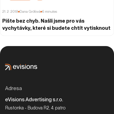
21. 2. 2018
Dana Grófová
6
minutes
Pište bez chyb. Našli jsme pro vás
vychytávky, které si budete chtít vytisknout
Adresa
eVisions Advertising s.r.o.
Rustonka - Budova R2, 4. patro