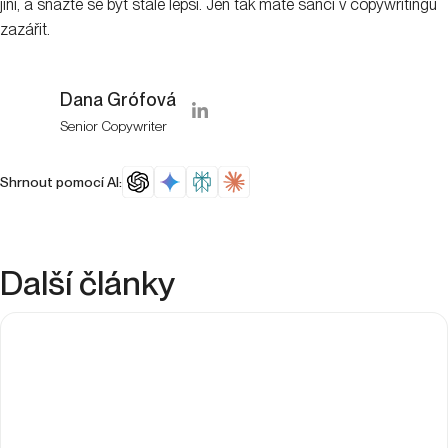
jiní, a snažte se být stále lepší. Jen tak máte šanci v copywritingu
zazářit.
Dana Grófová
Senior Copywriter
Shrnout pomocí AI:
Další články