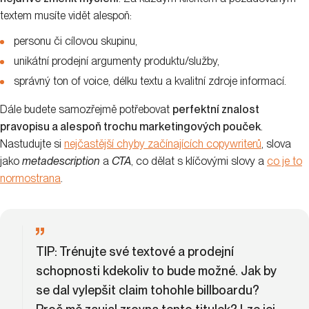
textem musíte vidět alespoň:
personu či cílovou skupinu,
unikátní prodejní argumenty produktu/služby,
správný ton of voice, délku textu a kvalitní zdroje informací.
Dále budete samozřejmě potřebovat
perfektní znalost
pravopisu a alespoň trochu marketingových pouček
.
Nastudujte si
nejčastější chyby začínajících copywriterů
, slova
jako
metadescription
a
CTA
, co dělat s klíčovými slovy a
co je to
normostrana
.
TIP
: Trénujte své textové a prodejní
schopnosti kdekoliv to bude možné. Jak by
se dal vylepšit claim tohohle billboardu?