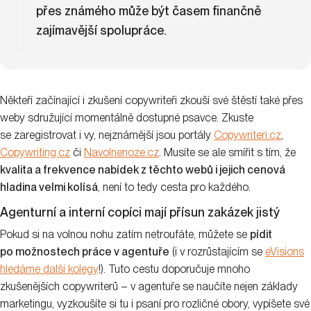
přes známého může být časem finančně
zajímavější spolupráce.
Někteří začínající i zkušení copywriteři zkouší své štěstí také přes
weby sdružující momentálně dostupné psavce. Zkuste
se zaregistrovat i vy, nejznámější jsou portály
Copywriteri.cz
,
Copywriting.cz
či
Navolnenoze.cz
. Musíte se ale smířit s tím, že
kvalita a frekvence nabídek z těchto webů i jejich cenová
hladina velmi kolísá
, není to tedy cesta pro každého.
Agenturní a interní copíci mají přísun zakázek jistý
Pokud si na volnou nohu zatím netroufáte, můžete se
pídit
po možnostech práce v agentuře
(i v rozrůstajícím se
eVisions
hledáme další kolegy
!). Tuto cestu doporučuje mnoho
zkušenějších copywriterů – v agentuře se naučíte nejen základy
marketingu, vyzkoušíte si tu i psaní pro rozličné obory, vypíšete své