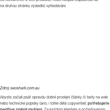
na druhou stránku výsledků vyhledávání.
Zdroj: seoshark.com.au
Abyste začali psát opravdu dobré prodejní články či texty na web
nebo technické popisky (ano, i tohle dělá copywriter),
potřebujete
nejdříve změnit myšlení
. Za každým klientem a požadovaným