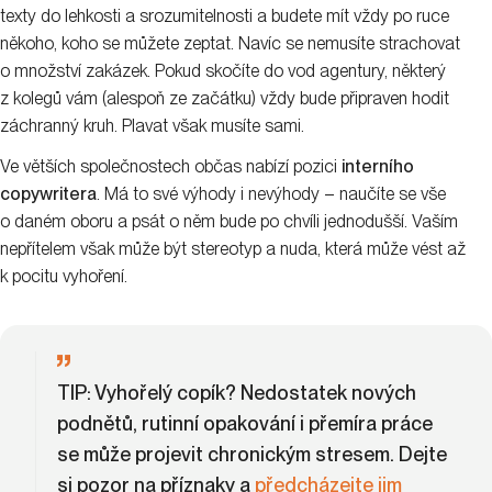
texty do lehkosti a srozumitelnosti a budete mít vždy po ruce
někoho, koho se můžete zeptat. Navíc se nemusíte strachovat
o množství zakázek. Pokud skočíte do vod agentury, některý
z kolegů vám (alespoň ze začátku) vždy bude připraven hodit
záchranný kruh. Plavat však musíte sami.
Ve větších společnostech občas nabízí pozici
interního
copywritera
. Má to své výhody i nevýhody – naučíte se vše
o daném oboru a psát o něm bude po chvíli jednodušší. Vaším
nepřítelem však může být stereotyp a nuda, která může vést až
k pocitu vyhoření.
TIP
: Vyhořelý copík? Nedostatek nových
podnětů, rutinní opakování i přemíra práce
se může projevit chronickým stresem. Dejte
si pozor na příznaky a
předcházejte jim