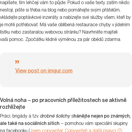
napíšete, tím lehčeji vám to půjde. Pokud o vaše texty zatím nikdo
nestojí, pište si třeba na blog nebo pomáhejte svým přátelům,
vkládejte poptávkové inzeráty a nabízejte své služby všem, kteří by
je mohli potřebovat. Má vaše oblíbená restaurace chyby v jídelním
lístku nebo zastaralou webovou stránku? Navrhněte majiteli
vaši pomoc. Zpočátku klidně výměnou za pár obědů zdarma.
View post on imgur.com
Volná noha – po pracovních příležitostech se aktivně
rozhlížejte
Práci, brigády a tzv.
drobné
šolichy
s
hánějte nejen po známých,
ale také na sociálních sítích
– pomohou vám speciální skupiny
na facebooku (
Jsem copywriter
,
Copywriteři a další psavci 🙂
,