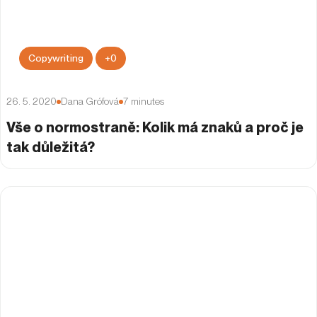
Copywriting
+
0
26. 5. 2020
Dana Grófová
7
minutes
Vše o normostraně: Kolik má znaků a proč je
tak důležitá?