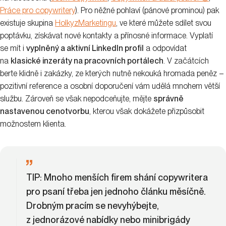
Práce pro copywritery
). Pro něžné pohlaví (pánové prominou) pak
existuje skupina
HolkyzMarketingu
, ve které můžete sdílet svou
poptávku, získávat nové kontakty a přínosné informace. Vyplatí
se mít i
vyplněný a aktivní LinkedIn profil
a odpovídat
na
klasické inzeráty na pracovních portálech
. V začátcích
berte klidně i zakázky, ze kterých nutně nekouká hromada peněz –
pozitivní reference a osobní doporučení vám udělá mnohem větší
službu. Zároveň se však nepodceňujte, mějte
správně
nastavenou cenotvorbu
, kterou však dokážete přizpůsobit
možnostem klienta.
TIP
: Mnoho menších firem shání copywritera
pro psaní třeba jen jednoho článku měsíčně.
Drobným pracím se nevyhýbejte,
z jednorázové nabídky nebo minibrigády