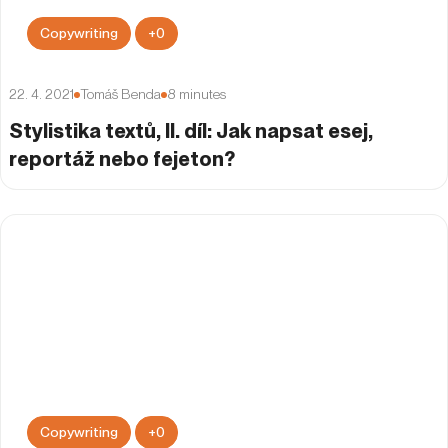
Copywriting
+
0
22. 4. 2021
Tomáš Benda
8
minutes
Stylistika textů, II. díl: Jak napsat esej,
reportáž nebo fejeton?
Copywriting
+
0