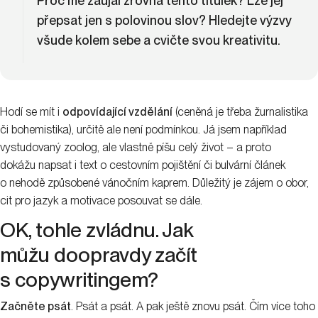
Proč mě zaujal zrovna tento titulek? Lze jej
přepsat jen s polovinou slov? Hledejte výzvy
všude kolem sebe a cvičte svou kreativitu.
Hodí se mít i
odpovídající vzdělání
(ceněná je třeba žurnalistika
či bohemistika), určitě ale není podmínkou. Já jsem například
vystudovaný zoolog, ale vlastně píšu celý život – a proto
dokážu napsat i text o cestovním pojištění či bulvární článek
o nehodě způsobené vánočním kaprem. Důležitý je zájem o obor,
cit pro jazyk a motivace posouvat se dále.
OK, tohle zvládnu. Jak
můžu doopravdy začít
s copywritingem?
Začněte psát
. Psát a psát. A pak ještě znovu psát. Čím více toho