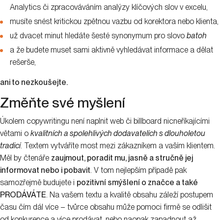
Analytics či zpracováváním analýzy klíčových slov v excelu,
musíte snést kritickou zpětnou vazbu od korektora nebo klienta,
už dvacet minut hledáte šesté synonymum pro slovo
batoh
a že budete muset sami aktivně vyhledávat informace a dělat
rešerše,
ani to nezkoušejte.
Změňte své myšlení
Úkolem copywritingu není naplnit web či billboard nicneříkajícími
větami o
kvalitních a spolehlivých dodavatelích s dlouholetou
tradicí
. Textem vytváříte most mezi zákazníkem a vaším klientem.
Měl by čtenáře
zaujmout, poradit mu, jasně a stručně jej
informovat nebo i pobavit
. V tom nejlepším případě pak
samozřejmě budujete i
pozitivní smýšlení o značce a také
PRODÁVÁTE
. Na vašem textu a kvalitě obsahu záleží postupem
času čím dál více – tvůrce obsahu může pomoci firmě se odlišit
od konkurence a více prodávat, nebo naopak zapadnout až