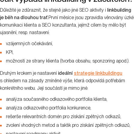
Důležité je zdůraznit, že stejně jako jiné SEO aktivity i
linkbuilding
je běh na dlouhou trať
.První měsíce jsou zpravidla věnovány úzké
komunikaci klienta a SEO konzultanta, jejímž cílem by mělo být
ujasnění, resp. nastavení:
vzájemných očekávání,
KPI,
možností ze strany klienta (tvorba obsahu, sponzoring apod.).
Druhým krokem je nastavení
ideální
strategie linkbuildingu
s ohledem na zásady zmíněné výše, která odpovídá potřebám
konkrétního webu. Její součástí je mimo jiné:
analýza současného odkazového portfolia klienta,
analýza odkazového portfolia konkurence,
rešerše relevantních domén pro získání zpětných odkazů,
zvolení vhodných metod a taktik pro získání zpětných odkazů,
nastavení roadmapy aktivit.