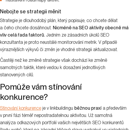
Nebojte se strategii měnit
Strategie je dlouhodobý plán, který popisuje, co chcete dělat
a čeho chcete dosáhnout.
Nicméně na SEO aktivity obecně má
vliv celá řada faktorů.
Jedním ze zásadních úkolů SEO
konzultanta je proto neustálé monitorování metrik. V případě
výraznějších výkyvů či změn je vhodné strategii aktualizovat.
Častěji než ke změně strategie však dochází ke změně
samotných taktik, které vedou k dosažení jednotlivých
stanovených cílů.
Pomůže vám stínování
konkurence?
Stínování konkurence
je v linkbuildingu
běžnou praxí
a především
v první fázi téměř nepostradatelnou aktivitou. Už samotná
analýza odkazových portfolií vašich největších SEO konkurentů
(tedy webů, které na zásadní klíčová slova vyskakují ve výsledcích