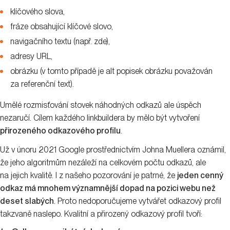
klíčového slova,
fráze obsahující klíčové slovo,
navigačního textu (např. zde),
adresy URL,
obrázku (v tomto případě je alt popisek obrázku považován
za referenční text).
Umělé rozmisťování stovek náhodných odkazů ale úspěch
nezaručí. Cílem každého linkbuildera by mělo být vytvoření
přirozeného odkazového profilu
.
Už v únoru 2021 Google prostřednictvím Johna Muellera oznámil,
že jeho algoritmům nezáleží na celkovém počtu odkazů, ale
na jejich kvalitě. I z našeho pozorování je patrné, že
jeden cenný
odkaz má mnohem významnější dopad na pozici webu než
deset slabých
. Proto nedoporučujeme vytvářet odkazový profil
takzvaně naslepo. Kvalitní a přirozený odkazový profil tvoří: