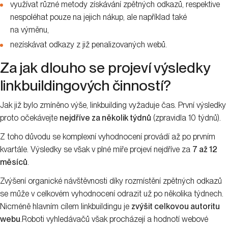
využívat různé metody získávání zpětných odkazů, respektive
nespoléhat pouze na jejich nákup, ale například také
na výměnu,
nezískávat odkazy z již penalizovaných webů.
Za jak dlouho se projeví výsledky
linkbuildingových činností?
Jak již bylo zmíněno výše, linkbuilding vyžaduje čas. První výsledky
proto očekávejte
nejdříve za několik týdnů
(zpravidla 10 týdnů).
Z toho důvodu se komplexní vyhodnocení provádí až po prvním
kvartále. Výsledky se však v plné míře projeví nejdříve za
7 až 12
měsíců
.
Zvýšení organické návštěvnosti díky rozmístění zpětných odkazů
se může v celkovém vyhodnocení odrazit už po několika týdnech.
Nicméně hlavním cílem linkbuildingu je
zvýšit celkovou autoritu
webu
.Roboti vyhledávačů však procházejí a hodnotí webové