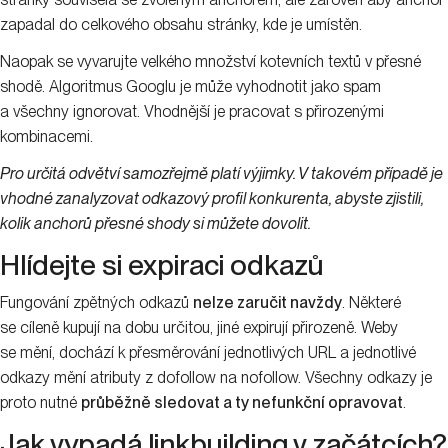
zapadal do celkového obsahu stránky, kde je umístěn.
Naopak se vyvarujte velkého množství kotevních textů v přesné
shodě. Algoritmus Googlu je může vyhodnotit jako spam
a všechny ignorovat. Vhodnější je pracovat s přirozenými
kombinacemi.
Pro určitá odvětví samozřejmě platí výjimky. V takovém případě je
vhodné zanalyzovat odkazový profil konkurenta, abyste zjistili,
kolik anchorů přesné shody si můžete dovolit.
Hlídejte si expiraci odkazů
Fungování zpětných odkazů
nelze zaručit navždy
. Některé
se cíleně kupují na dobu určitou, jiné expirují přirozeně. Weby
se mění, dochází k přesměrování jednotlivých URL a jednotlivé
odkazy mění atributy z dofollow na nofollow. Všechny odkazy je
proto nutné
průběžně sledovat a ty nefunkční opravovat
.
Jak vypadá linkbuilding v začátcích?