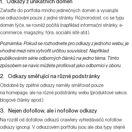
1. Odkazy z unikátních domén
Zařaďte do portfolia mnoho jedinečných domén a vyvarujte
se odkazování pouze z jedné stránky. Různorodost, co se typu
domén týče, se rovněž počítá (například informační stránky, e-
commerce, magazíny, fóra, sociální sítě atd.).
Poznámka: Pokud se rozhodnete pro odkazy z jednoho webu, je
vhodné mezi nimi vytvořit určitou souvislost. Například
publikováním série odborných článků na jedno téma. Tímto
způsobem se navíc můžete profilovat jako odborníci v oboru.
2. Odkazy směřující na různé podstránky
Obdobně by zpětné odkazy neměly směřovat pouze
na homepage, ale na různé podstránky webu (produktové sekce,
blogové články apod.).
3. Nejen dofollow, ale i nofollow odkazy
Na rozdíl od dofollow odkazů crawlery vyhledávačů nofollow
odkazy ignorují. V odkazovém portfoliu jsou ale oba typy stejně