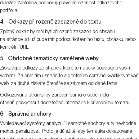
důležité. Nofollow podporují právě přirozenost odkazového
portfolia.
4. Odkazy přirozeně zasazené do textu
Zpětný odkaz by měl být přirozeně zasazen do obsahu
na stránce, ať už bude mít podobu kotevního textu, obrázku, nebo
konkrétní URL.
5. Obdobně tematicky zaměřené weby
Získávejte odkazy ze stránek, které tematicky souvisejí s vaším
webem. Za prvé tím usnadníte algoritmům správně kvalifikovat váš
web, za druhé získáte čtenáře se zájmem od dané téma.
Odkazovaná stránka by zároveň sama o sobě měla
čtenáři poskytnout dodatečné informace k původnímu tématu.
6. Správné anchory
Vyhledávací systémy analyzují i samotné anchory a ty nevhodné
mohou penalizovat. Proto je důležité, aby tematika odkazované
stránky souvisela se zvoleným anchorem, ale zároveň aby anchor