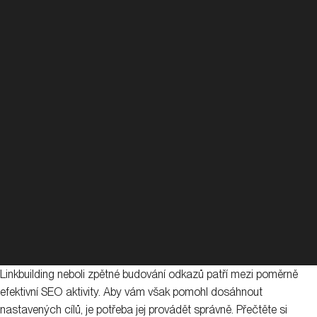
Linkbuilding neboli zpětné budování odkazů patří mezi poměrně
efektivní SEO aktivity. Aby vám však pomohl dosáhnout
nastavených cílů, je potřeba jej provádět správně. Přečtěte si