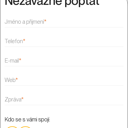
Nezávazně poptat
Jméno a přijmení
*
Telefon
*
E-mail
*
Web
*
Zpráva
*
Kdo se s vámi spojí: