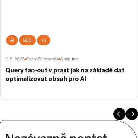
AI
SEO
+
0
6. 5. 2026
Fedor Dúbravský
8
minutes
Query fan-out v praxi: jak na základě dat
optimalizovat obsah pro AI