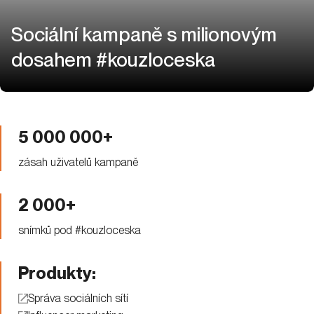
Sociální kampaně s milionovým
dosahem #kouzloceska
5 000 000+
zásah uživatelů kampaně
2 000+
snímků pod #kouzloceska
Produkty:
Správa sociálních sítí