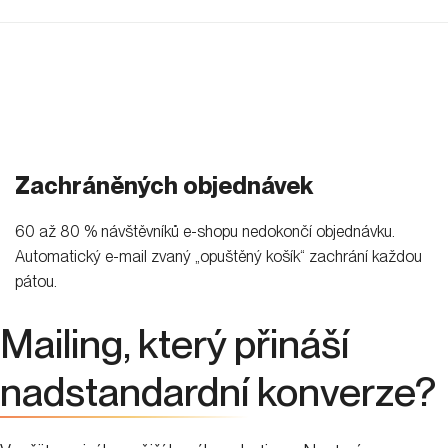
AI
SEO
+
0
6. 5. 2026
Fedor Dúbravský
8
minutes
Query fan-out v praxi: jak na základě dat
optimalizovat obsah pro AI
Nezávazně poptat