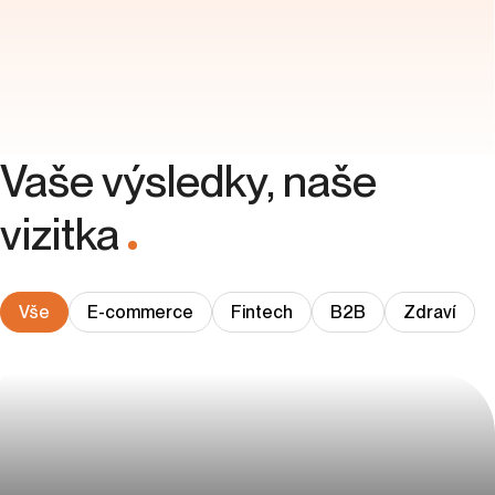
Pojďme na to
*Odesláním formuláře souhlasíte se
zpracováním osobních údajů
Adresa
eVisions Advertising s.r.o.
Rustonka - Budova R2, 4. patro