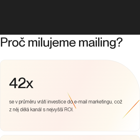
Vaše výsledky, naše
vizitka
.
Vše
E-commerce
Fintech
B2B
Zdraví
Zvýšení neplacené návštěvnosti
v hodnotě statisíců korun
měsíčně