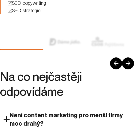
TikTok
Facebook
Instagram
Služby
Optimalizace pro vyhledávače
Správa PPC kampaní
Analytika
UX
Linkbuilding
Správa sociálních sítí
Content marketing
Expanze do zahraničí