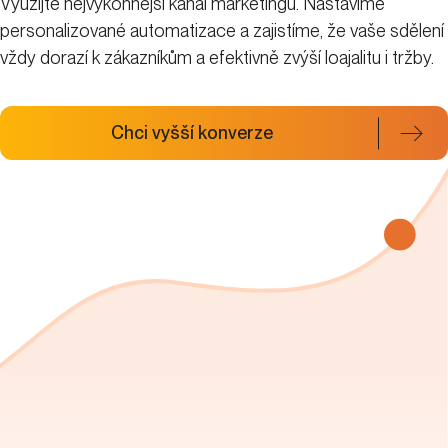
Jméno a přijmení
*
Telefon
*
E-mail
*
Web
*
Zpráva
*
Kdo se s vámi spojí: