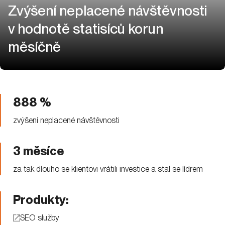
Rohanské nábřeží 693/10,
Praha 8 – Karlín, 186 00
Jak se k nám dostanete?
Fakturační údaje
Kontakty
info@evisions.cz
+420 775 606 637
Sociální sítě
LinkedIn