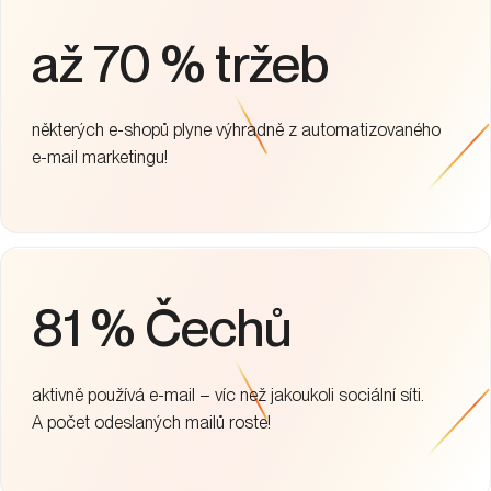
888 %
zvýšení neplacené návštěvnosti
3 měsíce
za tak dlouho se klientovi vrátili investice a stal se lídrem
Produkty:
SEO služby
SEO copywriting
SEO strategie