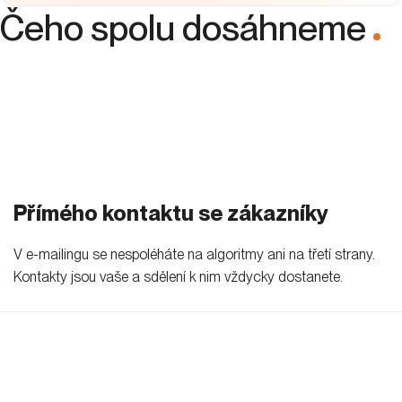
Na co
nejčastěji
odpovídáme
Není content marketing pro menší firmy
moc drahý?
Mohou se vůbec investice do sociálních
sítí vrátit?