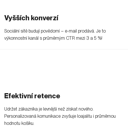
Sociální sítě nefungují podle mých
představ. Co s tím?
Jaké všechny sociální sítě děláte?
Máte vlastní produkci?
Dělíme se o know-how
.