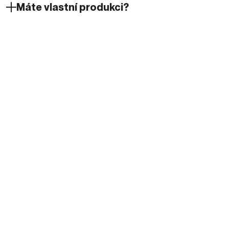
Máte vlastní produkci?
Dělíme se o know-how
.
AI
SEO
+
0
6. 5. 2026
Fedor Dúbravský
8
minutes
Query fan-out v praxi: jak na základě dat