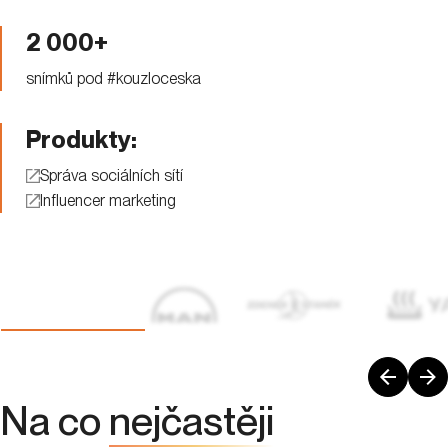
2 000+
snímků pod #kouzloceska
Produkty:
Správa sociálních sítí
Influencer marketing
Na co
nejčastěji