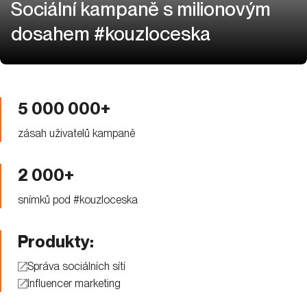
Sociální kampaně s milionovým
dosahem #kouzloceska
5 000 000+
zásah uživatelů kampaně
2 000+
snímků pod #kouzloceska
Produkty:
Správa sociálních sítí
Influencer marketing