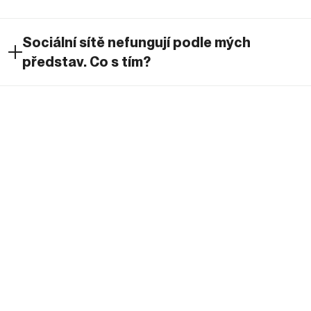
Sociální sítě nefungují podle mých
představ. Co s tím?
Jaké všechny sociální sítě děláte?
Máte vlastní produkci?
Blog
.