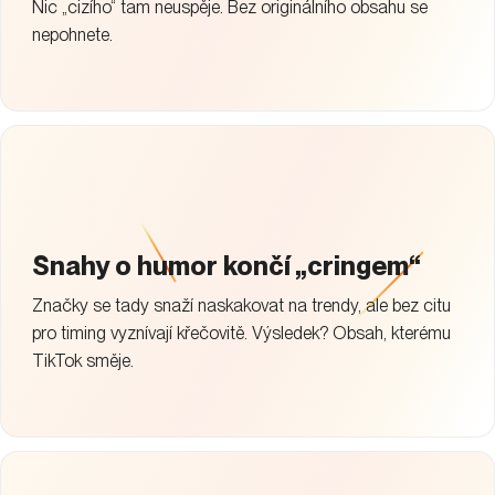
Nic „cizího“ tam neuspěje. Bez originálního obsahu se
nepohnete.
Snahy o humor končí „cringem“
Značky se tady snaží naskakovat na trendy, ale bez citu
pro timing vyznívají křečovitě. Výsledek? Obsah, kterému
TikTok směje.