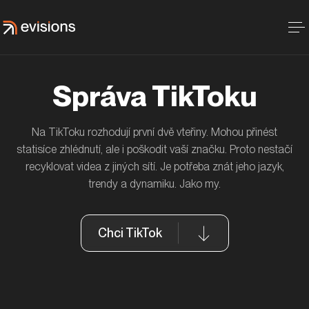
Správa TikToku
Na TikToku rozhodují první dvě vteřiny. Mohou přinést
MAN Truck & Bus CZ aneb když fanoušci na
Jak jsme z minerálních hnojiv udělali hot FB
Sociální kampaně s milionovým dosahem
Jak jsme rozjeli Instagram účet Zdeňka Staňka
statisíce zhlédnutí, ale i poškodit vaší značku. Proto nestačí
Facebooku tvoří obsah
topic
#kouzloceska
z nuly na sto
recyklovat videa z jiných sítí. Je potřeba znát jeho jazyk,
MAN Truck & Bus Czech Republic
Yara Agri Czech Republic
Courtyard by Marriott
Zdeněk Staněk
trendy a dynamiku. Jako my.
Chci TikTok