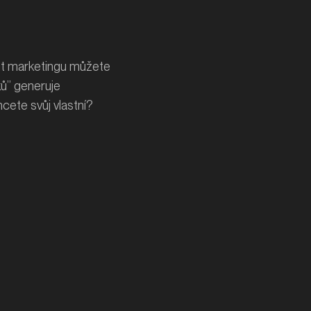
nt marketingu můžete
ků” generuje
ete svůj vlastní?